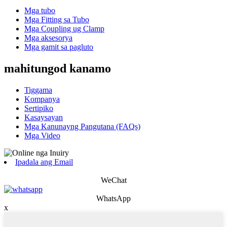
Mga tubo
Mga Fitting sa Tubo
Mga Coupling ug Clamp
Mga aksesorya
Mga gamit sa pagluto
mahitungod kanamo
Tiggama
Kompanya
Sertipiko
Kasaysayan
Mga Kanunayng Pangutana (FAQs)
Mga Video
Ipadala ang Email
WeChat
WhatsApp
x