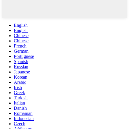
English
English
Chinese
Chinese
French
German
Portuguese
Spanish
Russian
Japanese
Korean
Arabic
Irish
Greek
Turkish
Italian
Danish
Romanian
Indonesian
Czech
Afrikaans