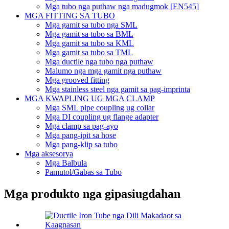
Mga tubo nga puthaw nga madugmok [EN545]
MGA FITTING SA TUBO
Mga gamit sa tubo nga SML
Mga gamit sa tubo sa BML
Mga gamit sa tubo sa KML
Mga gamit sa tubo sa TML
Mga ductile nga tubo nga puthaw
Malumo nga mga gamit nga puthaw
Mga grooved fitting
Mga stainless steel nga gamit sa pag-imprinta
MGA KWAPLING UG MGA CLAMP
Mga SML pipe coupling ug collar
Mga DI coupling ug flange adapter
Mga clamp sa pag-ayo
Mga pang-ipit sa hose
Mga pang-klip sa tubo
Mga aksesorya
Mga Balbula
Pamutol/Gabas sa Tubo
Mga produkto nga gipasiugdahan