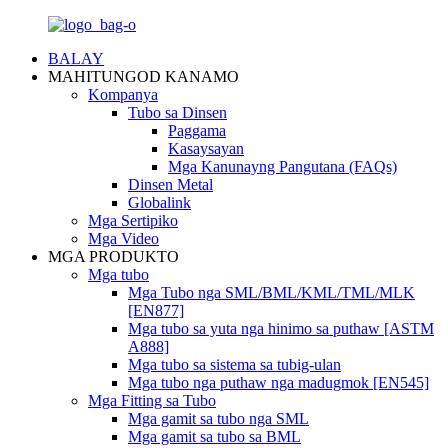
BALAY
MAHITUNGOD KANAMO
Kompanya
Tubo sa Dinsen
Paggama
Kasaysayan
Mga Kanunayng Pangutana (FAQs)
Dinsen Metal
Globalink
Mga Sertipiko
Mga Video
MGA PRODUKTO
Mga tubo
Mga Tubo nga SML/BML/KML/TML/MLK
[EN877]
Mga tubo sa yuta nga hinimo sa puthaw [ASTM
A888]
Mga tubo sa sistema sa tubig-ulan
Mga tubo nga puthaw nga madugmok [EN545]
Mga Fitting sa Tubo
Mga gamit sa tubo nga SML
Mga gamit sa tubo sa BML