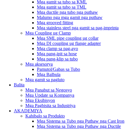
Mga gamit sa tubo sa KML
Mga gamit sa tubo sa TML
Mga ductile nga tubo nga puthaw
Malumo nga mga gamit nga puthaw
Mga grooved fitting
Mga stainless steel nga gamit sa pag-imprinta
Mga Coupling ug Clamp
Mga SML pipe coupling ug collar
Mga DI coupling ug flange adapter
Mga clamp sa pag-ayo
Mga pang-ipit sa hose
Mga pang-klip sa tubo
Mga aksesorya
Pamutol/Gabas sa Tubo
Mga Balbula
Mga gamit sa pagluto
Balita
Mga Panabut sa Negosyo
Mga Update sa Kompanya
Mga Eksibisyon
Mga Pagbisita sa Industriya
AKADEMIYA
Kahibalo sa Produkto
Mga Sistema sa Tubo nga Puthaw nga Cast Iron
Mga Sistema sa Tubo nga Puthaw nga Ductile