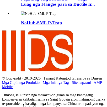
Luag nga Flanges para sa Ductile Ir...
NoHub-SML P-Trap
© Copyright - 2010-2026 : Tanang Katungod Gireserba sa Dinsen
Mga Gipili nga Produkto
-
Mga Init nga Tag
-
Sitemap.xml
-
AMP
Mobile
Tumong sa Dinsen nga makakat-on gikan sa mga bantogang
kompanya sa kalibutan sama sa Saint Gobain aron mahimong usa ka
responsable ug kasaligan nga kompanya sa China aron padayon nga