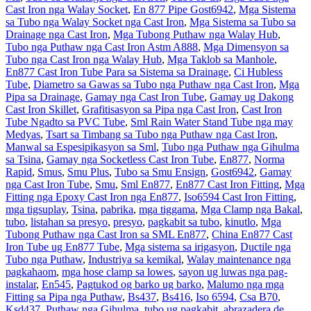
Cast Iron nga Walay Socket
,
En 877 Pipe Gost6942
,
Mga Sistema
sa Tubo nga Walay Socket nga Cast Iron
,
Mga Sistema sa Tubo sa
Drainage nga Cast Iron
,
Mga Tubong Puthaw nga Walay Hub
,
Tubo nga Puthaw nga Cast Iron Astm A888
,
Mga Dimensyon sa
Tubo nga Cast Iron nga Walay Hub
,
Mga Taklob sa Manhole
,
En877 Cast Iron Tube Para sa Sistema sa Drainage
,
Ci Hubless
Tube
,
Diametro sa Gawas sa Tubo nga Puthaw nga Cast Iron
,
Mga
Pipa sa Drainage
,
Gamay nga Cast Iron Tube
,
Gamay ug Dakong
Cast Iron Skillet
,
Grafitisasyon sa Pipa nga Cast Iron
,
Cast Iron
Tube Ngadto sa PVC Tube
,
Sml Rain Water Stand Tube nga may
Medyas
,
Tsart sa Timbang sa Tubo nga Puthaw nga Cast Iron
,
Manwal sa Espesipikasyon sa Sml
,
Tubo nga Puthaw nga Gihulma
sa Tsina
,
Gamay nga Socketless Cast Iron Tube
,
En877
,
Norma
Rapid
,
Smus
,
Smu Plus
,
Tubo sa Smu Ensign
,
Gost6942
,
Gamay
nga Cast Iron Tube
,
Smu
,
Sml En877
,
En877 Cast Iron Fitting
,
Mga
Fitting nga Epoxy Cast Iron nga En877
,
Iso6594 Cast Iron Fitting
,
mga tigsuplay
,
Tsina
,
pabrika
,
mga tiggama
,
Mga Clamp nga Bakal
,
tubo
,
listahan sa presyo
,
presyo
,
pagkabit sa tubo
,
kinutlo
,
Mga
Tubong Puthaw nga Cast Iron sa SML En877
,
China En877 Cast
Iron Tube ug En877 Tube
,
Mga sistema sa irigasyon
,
Ductile nga
Tubo nga Puthaw
,
Industriya sa kemikal
,
Walay maintenance nga
pagkahaom
,
mga hose clamp sa lowes
,
sayon ​​ug luwas nga pag-
instalar
,
En545
,
Pagtukod og barko ug barko
,
Malumo nga mga
Fitting sa Pipa nga Puthaw
,
Bs437
,
Bs416
,
Iso 6594
,
Csa B70
,
Ksd437
,
Puthaw nga Gihulma
,
tubo ug pagkabit
,
abrazadera de