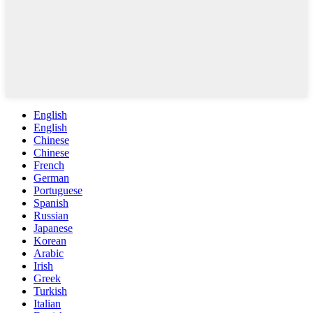
English
English
Chinese
Chinese
French
German
Portuguese
Spanish
Russian
Japanese
Korean
Arabic
Irish
Greek
Turkish
Italian