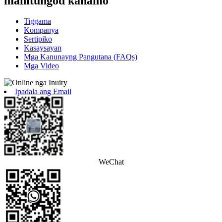
mahitungod kanamo
Tiggama
Kompanya
Sertipiko
Kasaysayan
Mga Kanunayng Pangutana (FAQs)
Mga Video
Ipadala ang Email
WeChat