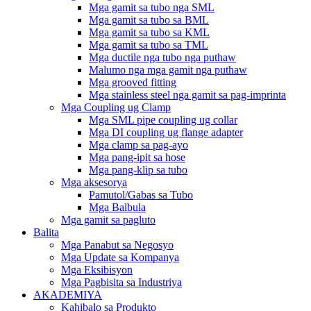
Mga gamit sa tubo nga SML
Mga gamit sa tubo sa BML
Mga gamit sa tubo sa KML
Mga gamit sa tubo sa TML
Mga ductile nga tubo nga puthaw
Malumo nga mga gamit nga puthaw
Mga grooved fitting
Mga stainless steel nga gamit sa pag-imprinta
Mga Coupling ug Clamp
Mga SML pipe coupling ug collar
Mga DI coupling ug flange adapter
Mga clamp sa pag-ayo
Mga pang-ipit sa hose
Mga pang-klip sa tubo
Mga aksesorya
Pamutol/Gabas sa Tubo
Mga Balbula
Mga gamit sa pagluto
Balita
Mga Panabut sa Negosyo
Mga Update sa Kompanya
Mga Eksibisyon
Mga Pagbisita sa Industriya
AKADEMIYA
Kahibalo sa Produkto