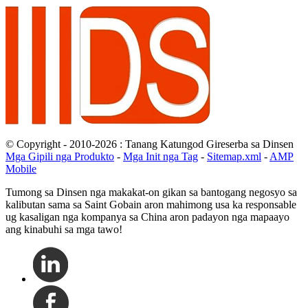
© Copyright - 2010-2026 : Tanang Katungod Gireserba sa Dinsen
Mga Gipili nga Produkto
-
Mga Init nga Tag
-
Sitemap.xml
-
AMP
Mobile
Tumong sa Dinsen nga makakat-on gikan sa bantogang negosyo sa
kalibutan sama sa Saint Gobain aron mahimong usa ka responsable
ug kasaligan nga kompanya sa China aron padayon nga mapaayo
ang kinabuhi sa mga tawo!