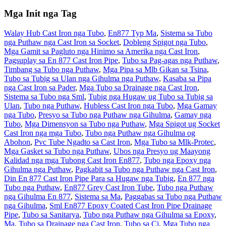
Mga Init nga Tag
Walay Hub Cast Iron nga Tubo
,
En877 Typ Ma
,
Sistema sa Tubo
nga Puthaw nga Cast Iron sa Socket
,
Dobleng Spigot nga Tubo
,
Mga Gamit sa Pagluto nga Hinimo sa Amerika nga Cast Iron
,
Pagsuplay sa En 877 Cast Iron Pipe
,
Tubo sa Pag-agas nga Puthaw
,
Timbang sa Tubo nga Puthaw
,
Mga Pipa sa Mlb Gikan sa Tsina
,
Tubo sa Tubig sa Ulan nga Gihulma nga Puthaw
,
Kasaba sa Pipa
nga Cast Iron sa Pader
,
Mga Tubo sa Drainage nga Cast Iron
,
Sistema sa Tubo nga Sml
,
Tubig nga Hugaw ug Tubo sa Tubig sa
Ulan
,
Tubo nga Puthaw
,
Hubless Cast Iron nga Tubo
,
Mga Gamay
nga Tubo
,
Presyo sa Tubo nga Puthaw nga Gihulma
,
Gamay nga
Tubo
,
Mga Dimensyon sa Tubo nga Puthaw
,
Mga Spigot ug Socket
Cast Iron nga mga Tubo
,
Tubo nga Puthaw nga Gihulma og
Abohon
,
Pvc Tube Ngadto sa Cast Iron
,
Mga Tubo sa Mlk-Protec
,
Mga Gasket sa Tubo nga Puthaw
,
Ubos nga Presyo ug Maayong
Kalidad nga mga Tubong Cast Iron En877
,
Tubo nga Epoxy nga
Gihulma nga Puthaw
,
Pagkabit sa Tubo nga Puthaw nga Cast Iron
,
Din En 877 Cast Iron Pipe Para sa Hugaw nga Tubig
,
En 877 nga
Tubo nga Puthaw
,
En877 Grey Cast Iron Tube
,
Tubo nga Puthaw
nga Gihulma En 877
,
Sistema sa Ma
,
Paggabas sa Tubo nga Puthaw
nga Gihulma
,
Sml En877 Epoxy Coated Cast Iron Pipe Drainage
Pipe
,
Tubo sa Sanitarya
,
Tubo nga Puthaw nga Gihulma sa Epoxy
,
Ma
,
Tubo sa Drainage nga Cast Iron
,
Tubo sa Ci
,
Mga Tubo nga