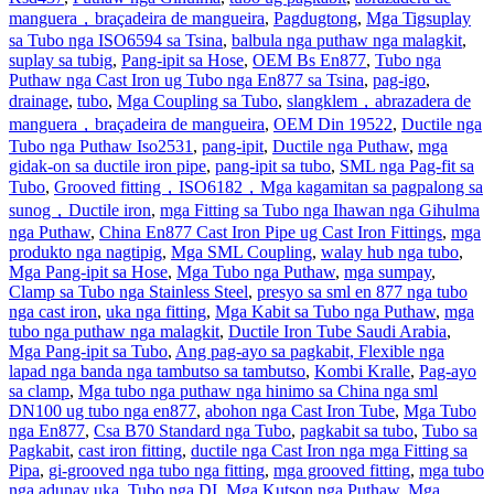
manguera，braçadeira de mangueira
,
Pagdugtong
,
Mga Tigsuplay
sa Tubo nga ISO6594 sa Tsina
,
balbula nga puthaw nga malagkit
,
suplay sa tubig
,
Pang-ipit sa Hose
,
OEM Bs En877
,
Tubo nga
Puthaw nga Cast Iron ug Tubo nga En877 sa Tsina
,
pag-igo
,
drainage
,
tubo
,
Mga Coupling sa Tubo
,
slangklem，abrazadera de
manguera，braçadeira de mangueira
,
OEM Din 19522
,
Ductile nga
Tubo nga Puthaw Iso2531
,
pang-ipit
,
Ductile nga Puthaw
,
mga
gidak-on sa ductile iron pipe
,
pang-ipit sa tubo
,
SML nga Pag-fit sa
Tubo
,
Grooved fitting，ISO6182，Mga kagamitan sa pagpalong sa
sunog，Ductile iron
,
mga Fitting sa Tubo nga Ihawan nga Gihulma
nga Puthaw
,
China En877 Cast Iron Pipe ug Cast Iron Fittings
,
mga
produkto nga nagtipig
,
Mga SML Coupling
,
walay hub nga tubo
,
Mga Pang-ipit sa Hose
,
Mga Tubo nga Puthaw
,
mga sumpay
,
Clamp sa Tubo nga Stainless Steel
,
presyo sa sml en 877 nga tubo
nga cast iron
,
uka nga fitting
,
Mga Kabit sa Tubo nga Puthaw
,
mga
tubo nga puthaw nga malagkit
,
Ductile Iron Tube Saudi Arabia
,
Mga Pang-ipit sa Tubo
,
Ang pag-ayo sa pagkabit, Flexible nga
lapad nga banda nga tambutso sa tambutso
,
Kombi Kralle
,
Pag-ayo
sa clamp
,
Mga tubo nga puthaw nga hinimo sa China nga sml
DN100 ug tubo nga en877
,
abohon nga Cast Iron Tube
,
Mga Tubo
nga En877
,
Csa B70 Standard nga Tubo
,
pagkabit sa tubo
,
Tubo sa
Pagkabit
,
cast iron fitting
,
ductile nga Cast Iron nga mga Fitting sa
Pipa
,
gi-grooved nga tubo nga fitting
,
mga grooved fitting
,
mga tubo
nga adunay uka
,
Tubo nga DI
,
Mga Kutson nga Puthaw
,
Mga