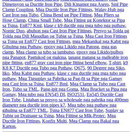
Dimensyon sa Ductile Iron Pipe
,
Dili Kinamot nga Asero
,
Sml Pipe
Clamp Coupling
,
Mga Ductile Iron Pipe Fittings
,
Walay-Hub nga
Cast Iron nga Tubo
,
China Bend ug Pipe Fitting
,
Mga Pliers sa
Hose Clamp
,
China Small Tube
,
Mga Fitting ug Konektor sa Pipa
sa Tsina
,
En877 Kml
,
klase c k9 ductile nga mga tubo nga puthaw
,
Nomic Duo
,
abuhon nga Cast Iron Pipe Fittings
,
Presyo sa Tolda ug
Tolda nga Dili Masudlan og Tubig sa Tsina
,
Mga Cast Iron Fittings
sa Tsina ug En877 Cast Iron Fittings
,
mga Mekanikal nga Kabit nga
Gihulma nga Puthaw
,
epoxy nga Likido nga Patong
,
mga gas
clamp
,
Mga clamp sa tubo sa tambutso
,
epoxy nga Likido/pulbos
nga Panapot
,
Pagtukod og makina
,
tanang matang sa malleable iron
pipe fitting
,
en877 gray cast iron pipe fitting bend elbow
,
T-shirt
,
k9
K8 K7 Ductile nga Tubo nga Puthaw
,
Q675
,
90 Degree nga Siko
,
liko
,
Mga Kabit nga Puthaw
,
klase c nga ductile nga mga tubo nga
puthaw
,
Mga Tigsuplay sa Pabrika sa Pag-fit sa Pipe nga Gamay
nga Cast Iron sa Tsina
,
En877 Bml
,
Mga Clamp sa Tubo nga Cast
Iron
,
Tubo sa TML
,
Pang-ipit nga Goma
,
Mga Bracket sa Pipa nga
Gamay
,
Mga tubo nga EN545 DI
,
ISO2531
,
En545 Ductile Cast
Iron Tube
,
Listahan sa presyo sa wholesale nga pabrika nga 400mm
diameter nga ductile iron pipes k7
,
Mga tubo nga puthaw nga
gihulma sa En877 TML
,
Tsina EN877 Cast Iron Tube
,
Suplay sa
Tubig ug Drainage sa Tsina
,
Mga Fitting sa Mlk-Protec
,
Mga
Ductile Iron Fittings
,
Konfix Multi
,
Mga Clamp nga Bakal nga
Karton
,