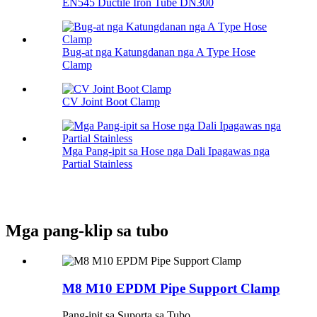
EN545 Ductile Iron Tube DN300
Bug-at nga Katungdanan nga A Type Hose
Clamp
CV Joint Boot Clamp
Mga Pang-ipit sa Hose nga Dali Ipagawas nga
Partial Stainless
Mga pang-klip sa tubo
M8 M10 EPDM Pipe Support Clamp
Pang-ipit sa Suporta sa Tubo