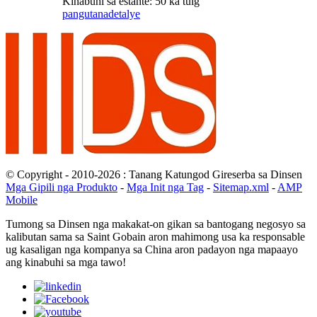
Kinabuhi sa estante: 50 ka tuig
pangutana
detalye
© Copyright - 2010-2026 : Tanang Katungod Gireserba sa Dinsen
Mga Gipili nga Produkto
-
Mga Init nga Tag
-
Sitemap.xml
-
AMP
Mobile
Tumong sa Dinsen nga makakat-on gikan sa bantogang negosyo sa
kalibutan sama sa Saint Gobain aron mahimong usa ka responsable
ug kasaligan nga kompanya sa China aron padayon nga mapaayo
ang kinabuhi sa mga tawo!