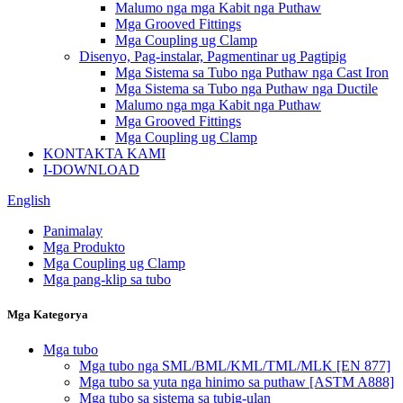
Malumo nga mga Kabit nga Puthaw
Mga Grooved Fittings
Mga Coupling ug Clamp
Disenyo, Pag-instalar, Pagmentinar ug Pagtipig
Mga Sistema sa Tubo nga Puthaw nga Cast Iron
Mga Sistema sa Tubo nga Puthaw nga Ductile
Malumo nga mga Kabit nga Puthaw
Mga Grooved Fittings
Mga Coupling ug Clamp
KONTAKTA KAMI
I-DOWNLOAD
English
Panimalay
Mga Produkto
Mga Coupling ug Clamp
Mga pang-klip sa tubo
Mga Kategorya
Mga tubo
Mga tubo nga SML/BML/KML/TML/MLK [EN 877]
Mga tubo sa yuta nga hinimo sa puthaw [ASTM A888]
Mga tubo sa sistema sa tubig-ulan