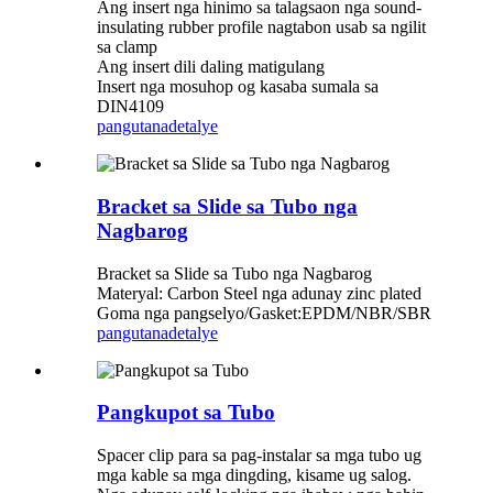
Ang insert nga hinimo sa talagsaon nga sound-
insulating rubber profile nagtabon usab sa ngilit
sa clamp
Ang insert dili daling matigulang
Insert nga mosuhop og kasaba sumala sa
DIN4109
pangutana
detalye
Bracket sa Slide sa Tubo nga
Nagbarog
Bracket sa Slide sa Tubo nga Nagbarog
Materyal: Carbon Steel nga adunay zinc plated
Goma nga pangselyo/Gasket:EPDM/NBR/SBR
pangutana
detalye
Pangkupot sa Tubo
Spacer clip para sa pag-instalar sa mga tubo ug
mga kable sa mga dingding, kisame ug salog.