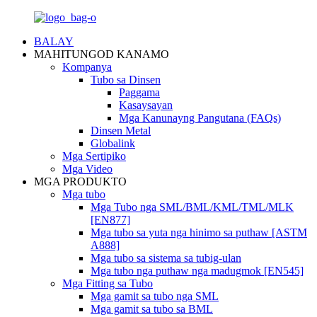
BALAY
MAHITUNGOD KANAMO
Kompanya
Tubo sa Dinsen
Paggama
Kasaysayan
Mga Kanunayng Pangutana (FAQs)
Dinsen Metal
Globalink
Mga Sertipiko
Mga Video
MGA PRODUKTO
Mga tubo
Mga Tubo nga SML/BML/KML/TML/MLK
[EN877]
Mga tubo sa yuta nga hinimo sa puthaw [ASTM
A888]
Mga tubo sa sistema sa tubig-ulan
Mga tubo nga puthaw nga madugmok [EN545]
Mga Fitting sa Tubo
Mga gamit sa tubo nga SML
Mga gamit sa tubo sa BML