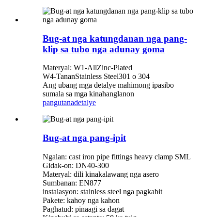
Bug-at nga katungdanan nga pang-
klip sa tubo nga adunay goma
Materyal: W1-AllZinc-Plated
W4-TananStainless Steel301 o 304
Ang ubang mga detalye mahimong ipasibo
sumala sa mga kinahanglanon
pangutana
detalye
Bug-at nga pang-ipit
Ngalan: cast iron pipe fittings heavy clamp SML
Gidak-on: DN40-300
Materyal: dili kinakalawang nga asero
Sumbanan: EN877
instalasyon: stainless steel nga pagkabit
Pakete: kahoy nga kahon
Paghatud: pinaagi sa dagat