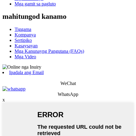
Mga gamit sa pagluto
mahitungod kanamo
Tiggama
Kompanya
Sertipiko
Kasaysayan
Mga Kanunayng Pangutana (FAQs)
Mga Video
Ipadala ang Email
WeChat
WhatsApp
x