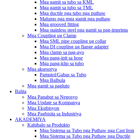
Mga gamit sa tubo sa KML
Mga gamit sa tubo sa TML
Mga ductile nga tubo nga puthaw
Malumo nga mga gamit nga puthaw
Mga grooved fitting
Mga stainless steel nga gamit sa pag-imprinta
Mga Coupling ug Clamp
Mga SML pipe coupling ug collar
Mga DI coupling ug flange adapter
Mga clamp sa pag-ayo
Mga pang-ipit sa hose
Mga pang-klip sa tubo
Mga aksesorya
Pamutol/Gabas sa Tubo
Mga Balbula
Mga gamit sa pagluto
Balita
Mga Panabut sa Negosyo
Mga Update sa Kompanya
Mga Eksibisyon
Mga Pagbisita sa Industriya
AKADEMIYA
Kahibalo sa Produkto
Mga Sistema sa Tubo nga Puthaw nga Cast Iron
Mga Sistema sa Tubo nga Puthaw nga Ductile