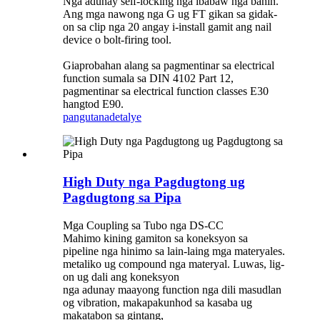
Nga adunay self-locking nga ibabaw nga bahin.
Ang mga nawong nga G ug FT gikan sa gidak-
on sa clip nga 20 angay i-install gamit ang nail
device o bolt-firing tool.
Giaprobahan alang sa pagmentinar sa electrical
function sumala sa DIN 4102 Part 12,
pagmentinar sa electrical function classes E30
hangtod E90.
pangutana
detalye
High Duty nga Pagdugtong ug
Pagdugtong sa Pipa
Mga Coupling sa Tubo nga DS-CC
Mahimo kining gamiton sa koneksyon sa
pipeline nga hinimo sa lain-laing mga materyales.
metaliko ug compound nga materyal. Luwas, lig-
on ug dali ang koneksyon
nga adunay maayong function nga dili masudlan
og vibration, makapakunhod sa kasaba ug
makatabon sa gintang,