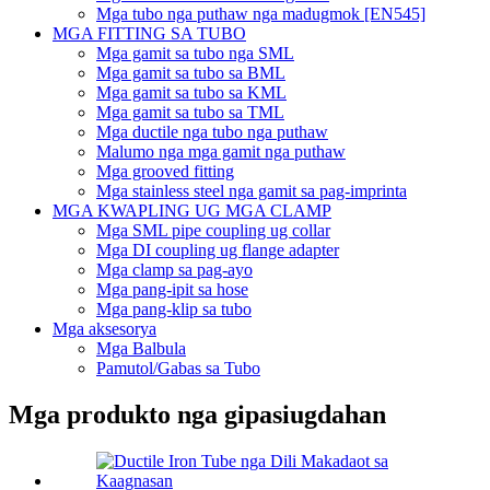
Mga tubo nga puthaw nga madugmok [EN545]
MGA FITTING SA TUBO
Mga gamit sa tubo nga SML
Mga gamit sa tubo sa BML
Mga gamit sa tubo sa KML
Mga gamit sa tubo sa TML
Mga ductile nga tubo nga puthaw
Malumo nga mga gamit nga puthaw
Mga grooved fitting
Mga stainless steel nga gamit sa pag-imprinta
MGA KWAPLING UG MGA CLAMP
Mga SML pipe coupling ug collar
Mga DI coupling ug flange adapter
Mga clamp sa pag-ayo
Mga pang-ipit sa hose
Mga pang-klip sa tubo
Mga aksesorya
Mga Balbula
Pamutol/Gabas sa Tubo
Mga produkto nga gipasiugdahan