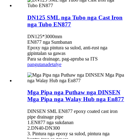
DN125 SML nga Tubo nga Cast Iron
nga Tubo EN877
DN125*3000mm
EN877 nga Sumbanan
Epoxy nga pintura sa sulod, anti-rust nga
gipintalan sa gawas
Para sa drainage, pag-apruba sa ITS
pangutana
detalye
Mga Pipa nga Puthaw nga DINSEN
Mga Pipa nga Walay Hub nga En877
DINSEN SML EN877 epoxy coated cast iron
pipe drainage pipe
1.EN877 nga sukdanan
2.DN40-DN300
3. Pintura nga epoxy sa sulod, pintura nga