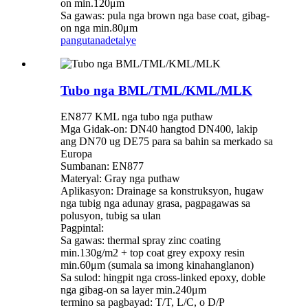
on min.120μm
Sa gawas: pula nga brown nga base coat, gibag-
on nga min.80μm
pangutana
detalye
Tubo nga BML/TML/KML/MLK
EN877 KML nga tubo nga puthaw
Mga Gidak-on: DN40 hangtod DN400, lakip
ang DN70 ug DE75 para sa bahin sa merkado sa
Europa
Sumbanan: EN877
Materyal: Gray nga puthaw
Aplikasyon: Drainage sa konstruksyon, hugaw
nga tubig nga adunay grasa, pagpagawas sa
polusyon, tubig sa ulan
Pagpintal:
Sa gawas: thermal spray zinc coating
min.130g/m2 + top coat grey expoxy resin
min.60μm (sumala sa imong kinahanglanon)
Sa sulod: hingpit nga cross-linked epoxy, doble
nga gibag-on sa layer min.240μm
termino sa pagbayad: T/T, L/C, o D/P