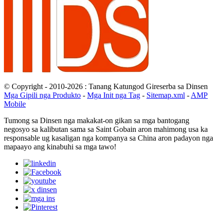
© Copyright - 2010-2026 : Tanang Katungod Gireserba sa Dinsen
Mga Gipili nga Produkto
-
Mga Init nga Tag
-
Sitemap.xml
-
AMP
Mobile
Tumong sa Dinsen nga makakat-on gikan sa mga bantogang
negosyo sa kalibutan sama sa Saint Gobain aron mahimong usa ka
responsable ug kasaligan nga kompanya sa China aron padayon nga
mapaayo ang kinabuhi sa mga tawo!