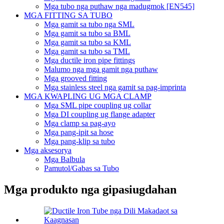
Mga tubo nga puthaw nga madugmok [EN545]
MGA FITTING SA TUBO
Mga gamit sa tubo nga SML
Mga gamit sa tubo sa BML
Mga gamit sa tubo sa KML
Mga gamit sa tubo sa TML
Mga ductile iron pipe fittings
Malumo nga mga gamit nga puthaw
Mga grooved fitting
Mga stainless steel nga gamit sa pag-imprinta
MGA KWAPLING UG MGA CLAMP
Mga SML pipe coupling ug collar
Mga DI coupling ug flange adapter
Mga clamp sa pag-ayo
Mga pang-ipit sa hose
Mga pang-klip sa tubo
Mga aksesorya
Mga Balbula
Pamutol/Gabas sa Tubo
Mga produkto nga gipasiugdahan