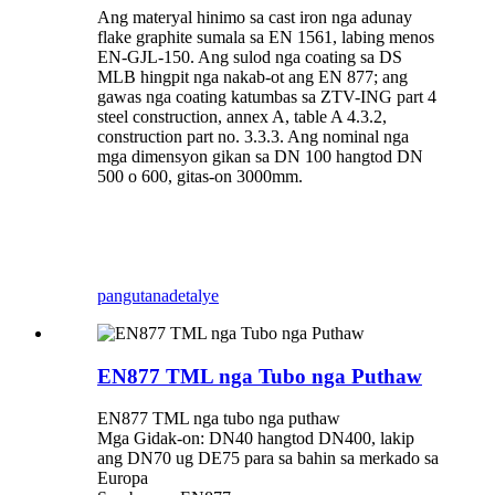
Ang materyal hinimo sa cast iron nga adunay
flake graphite sumala sa EN 1561, labing menos
EN-GJL-150. Ang sulod nga coating sa DS
MLB hingpit nga nakab-ot ang EN 877; ang
gawas nga coating katumbas sa ZTV-ING part 4
steel construction, annex A, table A 4.3.2,
construction part no. 3.3.3. Ang nominal nga
mga dimensyon gikan sa DN 100 hangtod DN
500 o 600, gitas-on 3000mm.
pangutana
detalye
EN877 TML nga Tubo nga Puthaw
EN877 TML nga tubo nga puthaw
Mga Gidak-on: DN40 hangtod DN400, lakip
ang DN70 ug DE75 para sa bahin sa merkado sa
Europa