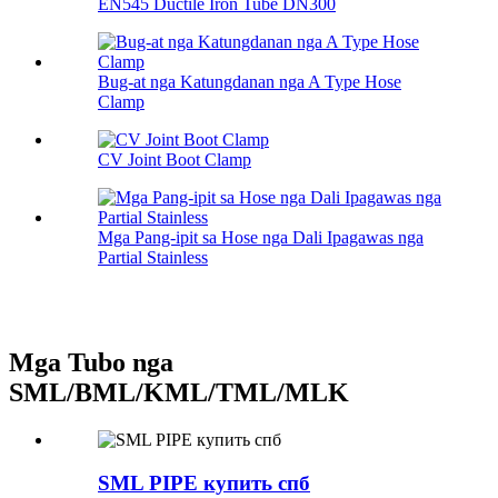
EN545 Ductile Iron Tube DN300
Bug-at nga Katungdanan nga A Type Hose
Clamp
CV Joint Boot Clamp
Mga Pang-ipit sa Hose nga Dali Ipagawas nga
Partial Stainless
Mga Tubo nga
SML/BML/KML/TML/MLK
SML PIPE купить спб​