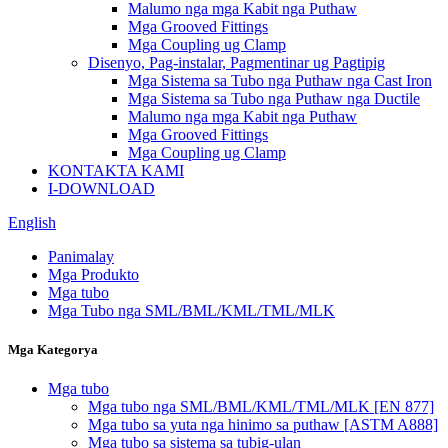
Malumo nga mga Kabit nga Puthaw
Mga Grooved Fittings
Mga Coupling ug Clamp
Disenyo, Pag-instalar, Pagmentinar ug Pagtipig
Mga Sistema sa Tubo nga Puthaw nga Cast Iron
Mga Sistema sa Tubo nga Puthaw nga Ductile
Malumo nga mga Kabit nga Puthaw
Mga Grooved Fittings
Mga Coupling ug Clamp
KONTAKTA KAMI
I-DOWNLOAD
English
Panimalay
Mga Produkto
Mga tubo
Mga Tubo nga SML/BML/KML/TML/MLK
Mga Kategorya
Mga tubo
Mga tubo nga SML/BML/KML/TML/MLK [EN 877]
Mga tubo sa yuta nga hinimo sa puthaw [ASTM A888]
Mga tubo sa sistema sa tubig-ulan