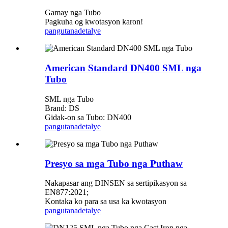
Gamay nga Tubo
Pagkuha og kwotasyon karon!
pangutana
detalye
American Standard DN400 SML nga
Tubo
SML nga Tubo
Brand: DS
Gidak-on sa Tubo: DN400
pangutana
detalye
Presyo sa mga Tubo nga Puthaw
Nakapasar ang DINSEN sa sertipikasyon sa
EN877:2021;
Kontaka ko para sa usa ka kwotasyon
pangutana
detalye