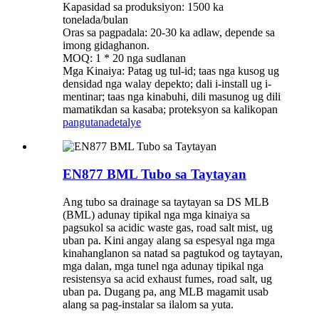
Kapasidad sa produksiyon: 1500 ka
tonelada/bulan
Oras sa pagpadala: 20-30 ka adlaw, depende sa
imong gidaghanon.
MOQ: 1 * 20 nga sudlanan
Mga Kinaiya: Patag ug tul-id; taas nga kusog ug
densidad nga walay depekto; dali i-install ug i-
mentinar; taas nga kinabuhi, dili masunog ug dili
mamatikdan sa kasaba; proteksyon sa kalikopan
pangutana
detalye
EN877 BML Tubo sa Taytayan
Ang tubo sa drainage sa taytayan sa DS MLB
(BML) adunay tipikal nga mga kinaiya sa
pagsukol sa acidic waste gas, road salt mist, ug
uban pa. Kini angay alang sa espesyal nga mga
kinahanglanon sa natad sa pagtukod og taytayan,
mga dalan, mga tunel nga adunay tipikal nga
resistensya sa acid exhaust fumes, road salt, ug
uban pa. Dugang pa, ang MLB magamit usab
alang sa pag-instalar sa ilalom sa yuta.