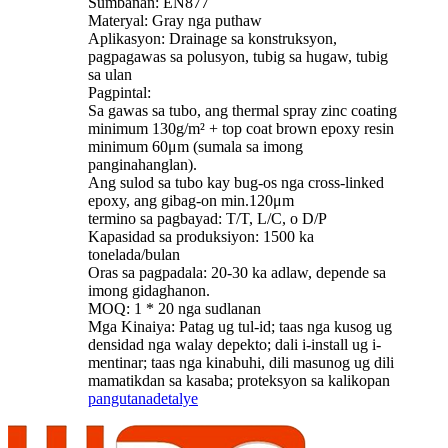
Sumbanan: EN877
Materyal: Gray nga puthaw
Aplikasyon: Drainage sa konstruksyon,
pagpagawas sa polusyon, tubig sa hugaw, tubig
sa ulan
Pagpintal:
Sa gawas sa tubo, ang thermal spray zinc coating
minimum 130g/m² + top coat brown epoxy resin
minimum 60μm (sumala sa imong
panginahanglan).
Ang sulod sa tubo kay bug-os nga cross-linked
epoxy, ang gibag-on min.120μm
termino sa pagbayad: T/T, L/C, o D/P
Kapasidad sa produksiyon: 1500 ka
tonelada/bulan
Oras sa pagpadala: 20-30 ka adlaw, depende sa
imong gidaghanon.
MOQ: 1 * 20 nga sudlanan
Mga Kinaiya: Patag ug tul-id; taas nga kusog ug
densidad nga walay depekto; dali i-install ug i-
mentinar; taas nga kinabuhi, dili masunog ug dili
mamatikdan sa kasaba; proteksyon sa kalikopan
pangutana
detalye