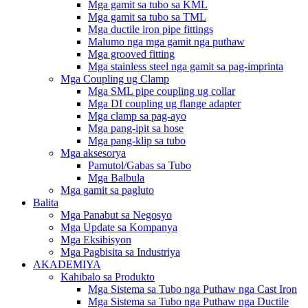
Mga gamit sa tubo sa KML
Mga gamit sa tubo sa TML
Mga ductile iron pipe fittings
Malumo nga mga gamit nga puthaw
Mga grooved fitting
Mga stainless steel nga gamit sa pag-imprinta
Mga Coupling ug Clamp
Mga SML pipe coupling ug collar
Mga DI coupling ug flange adapter
Mga clamp sa pag-ayo
Mga pang-ipit sa hose
Mga pang-klip sa tubo
Mga aksesorya
Pamutol/Gabas sa Tubo
Mga Balbula
Mga gamit sa pagluto
Balita
Mga Panabut sa Negosyo
Mga Update sa Kompanya
Mga Eksibisyon
Mga Pagbisita sa Industriya
AKADEMIYA
Kahibalo sa Produkto
Mga Sistema sa Tubo nga Puthaw nga Cast Iron
Mga Sistema sa Tubo nga Puthaw nga Ductile