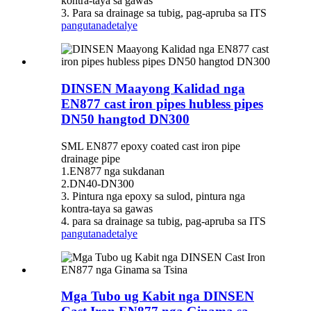
kontra-taya sa gawas
3. Para sa drainage sa tubig, pag-apruba sa ITS
pangutana
detalye
DINSEN Maayong Kalidad nga
EN877 cast iron pipes hubless pipes
DN50 hangtod DN300
SML EN877 epoxy coated cast iron pipe
drainage pipe
1.EN877 nga sukdanan
2.DN40-DN300
3. Pintura nga epoxy sa sulod, pintura nga
kontra-taya sa gawas
4. para sa drainage sa tubig, pag-apruba sa ITS
pangutana
detalye
Mga Tubo ug Kabit nga DINSEN