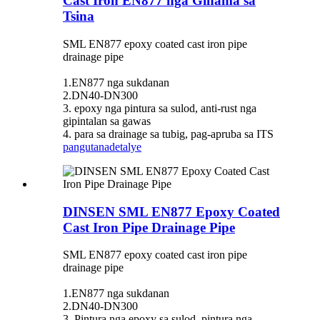
Cast Iron EN877 nga Ginama sa
Tsina
SML EN877 epoxy coated cast iron pipe
drainage pipe
1.EN877 nga sukdanan
2.DN40-DN300
3. epoxy nga pintura sa sulod, anti-rust nga
gipintalan sa gawas
4. para sa drainage sa tubig, pag-apruba sa ITS
pangutana
detalye
DINSEN SML EN877 Epoxy Coated
Cast Iron Pipe Drainage Pipe
SML EN877 epoxy coated cast iron pipe
drainage pipe
1.EN877 nga sukdanan
2.DN40-DN300
3. Pintura nga epoxy sa sulod, pintura nga