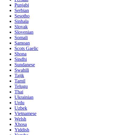
Punjabi
Serbian
Sesotho
Sinhala
Slovak
Slovenian
Somali
Samoan
Scots Gaelic
Shona
Sindhi
Sundanese
Swahili
Tajik
Tamil
Telugu
Thai
Ukrainian
Urdu
Uzbek
Vietnamese
Welsh
Xhosa
Yiddish