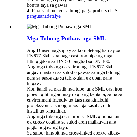
kontra-taya sa gawas
4. Para sa drainage sa tubig, pag-apruba sa ITS
pangutana
detalye
Mga Tubong Puthaw nga SML
Ang Dinsen nagsuplay sa kompletong han-ay sa
EN877 SML drainage cast iron pipe ug mga
fitting gikan sa DN 50 hangtod sa DN 300.
Ang mga tubo nga cast iron nga EN877 SML
angay i-instalar sa sulod o gawas sa mga bilding
para sa pag-agas sa tubig-ulan ug uban pang
hugaw.
Kon itandi sa plastik nga tubo, ang SML cast iron
pipes ug fitting adunay daghang bentaha, sama sa
environment friendly ug taas nga kinabuhi,
proteksyon sa sunog, ubos nga kasaba, dali i-
install ug i-mentinar.
Ang mga tubo nga cast iron sa SML gihumanan
og epoxy coating sa sulod aron malikayan ang
pagkahugaw ug taya.
Sa sulod: hingpit nga cross-linked epoxy, gibag-