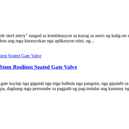
ble steel artery" tungod sa kombinasyon sa kusog sa asero ug kalig-on s
ahon ang mga kinauyokan nga aplikasyon niini, ug...
Stem Resilient Seated Gate Valve
 gate kaylap nga gigamit nga mga balbula nga pangsira, nga gipalabi sa
a, daghang mga personahe sa pagpalit ug pag-instalar ang kanunay ng