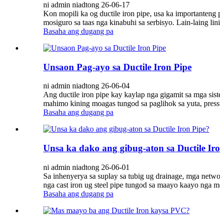
ni admin niadtong 26-06-17
Kon mopili ka og ductile iron pipe, usa ka importanteng 
mosiguro sa taas nga kinabuhi sa serbisyo. Lain-laing lin
Basaha ang dugang pa
Unsaon Pag-ayo sa Ductile Iron Pipe
ni admin niadtong 26-06-04
Ang ductile iron pipe kay kaylap nga gigamit sa mga sist
mahimo kining moagas tungod sa paglihok sa yuta, pressu
Basaha ang dugang pa
Unsa ka dako ang gibug-aton sa Ductile Ir
ni admin niadtong 26-06-01
Sa inhenyerya sa suplay sa tubig ug drainage, mga networ
nga cast iron ug steel pipe tungod sa maayo kaayo nga 
Basaha ang dugang pa