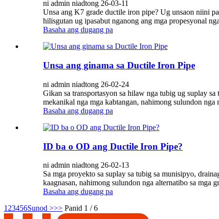
ni admin niadtong 26-03-11
Unsa ang K7 grade ductile iron pipe? Ug unsaon niini p
hilisgutan ug ipasabut nganong ang mga propesyonal nga
Basaha ang dugang pa
Unsa ang ginama sa Ductile Iron Pipe
ni admin niadtong 26-02-24
Gikan sa transportasyon sa hilaw nga tubig ug suplay sa 
mekanikal nga mga kabtangan, nahimong sulundon nga mat
Basaha ang dugang pa
ID ba o OD ang Ductile Iron Pipe?
ni admin niadtong 26-02-13
Sa mga proyekto sa suplay sa tubig sa munisipyo, draina
kaagnasan, nahimong sulundon nga alternatibo sa mga gra
Basaha ang dugang pa
1
2
3
4
5
6
Sunod >
>>
Panid 1 / 6