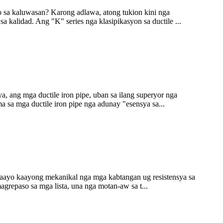
o sa kaluwasan? Karong adlawa, atong tukion kini nga
alidad. Ang "K" series nga klasipikasyon sa ductile ...
a, ang mga ductile iron pipe, uban sa ilang superyor nga
 sa mga ductile iron pipe nga adunay "esensya sa...
y maayo kaayong mekanikal nga mga kabtangan ug resistensya sa
grepaso sa mga lista, una nga motan-aw sa t...