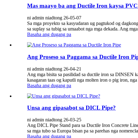
Mas maayo ba ang Ductile Iron kaysa PVC
ni admin niadtong 26-05-07
Sa mga proyekto sa kasyudaran ug pagtukod og dagkong n
sa suplay sa tubig sa umaabot nga mga dekada. Ang mga t
Basaha ang dugang pa
Ang Proseso sa Paggama sa Ductile Iron Pi
ni admin niadtong 26-04-21
Ang mga bisita sa pasilidad sa ductile iron sa DINSEN k
kasagaran taas og kaputli nga molten iron o pig iron, n
Basaha ang dugang pa
Unsa ang gipasabot sa DICL Pipe?
ni admin niadtong 26-03-25
Ang DICL Pipe Stand para sa Ductile Iron Concrete Lin
sa mga tubo sa Europa bisan pa sa parehas nga nomenclat
Basaha ang dugang pa