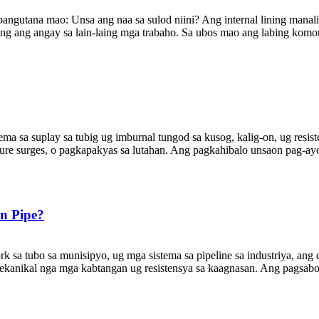
pangutana mao: Unsa ang naa sa sulod niini? Ang internal lining manal
ing ang angay sa lain-laing mga trabaho. Sa ubos mao ang labing komon n
ema sa suplay sa tubig ug imburnal tungod sa kusog, kalig-on, ug resis
re surges, o pagkapakyas sa lutahan. Ang pagkahibalo unsaon pag-ayo sa
on Pipe?
k sa tubo sa munisipyo, ug mga sistema sa pipeline sa industriya, ang 
mekanikal nga mga kabtangan ug resistensya sa kaagnasan. Ang pagsabo