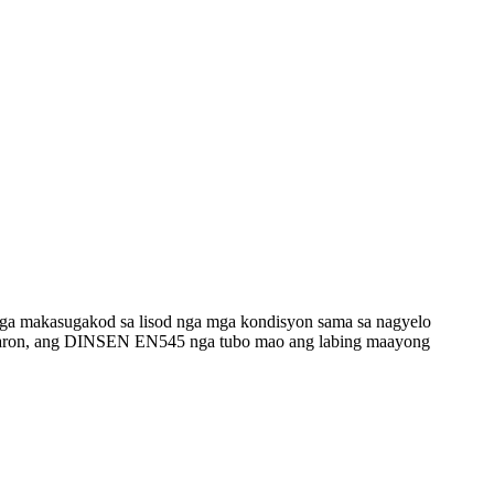
nga makasugakod sa lisod nga mga kondisyon sama sa nagyelo
naa karon, ang DINSEN EN545 nga tubo mao ang labing maayong