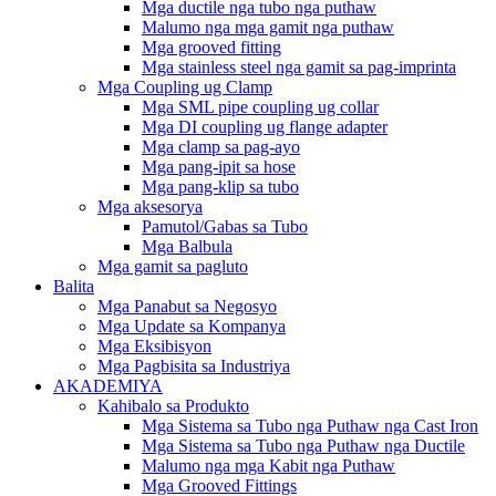
Mga ductile nga tubo nga puthaw
Malumo nga mga gamit nga puthaw
Mga grooved fitting
Mga stainless steel nga gamit sa pag-imprinta
Mga Coupling ug Clamp
Mga SML pipe coupling ug collar
Mga DI coupling ug flange adapter
Mga clamp sa pag-ayo
Mga pang-ipit sa hose
Mga pang-klip sa tubo
Mga aksesorya
Pamutol/Gabas sa Tubo
Mga Balbula
Mga gamit sa pagluto
Balita
Mga Panabut sa Negosyo
Mga Update sa Kompanya
Mga Eksibisyon
Mga Pagbisita sa Industriya
AKADEMIYA
Kahibalo sa Produkto
Mga Sistema sa Tubo nga Puthaw nga Cast Iron
Mga Sistema sa Tubo nga Puthaw nga Ductile
Malumo nga mga Kabit nga Puthaw
Mga Grooved Fittings