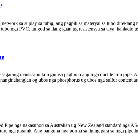
?
etwork sa suplay sa tubig, ang pagpili sa materyal sa tubo direktang
ubo nga PVC, tungod sa ilang gaan ug resistensya sa taya, kaniadto usa
pe
asagarang mausisaon kon giunsa paghimo ang mga ductile iron pipe. An
ga nanginahanglan og ubos nga phosphorus ug ubos nga sulfur content ar
ed Pipe nga nakasunod sa Australian ug New Zealand standard nga AS/
ure nga gigamit. Ang panguna nga porma sa lining para sa mga pipeline