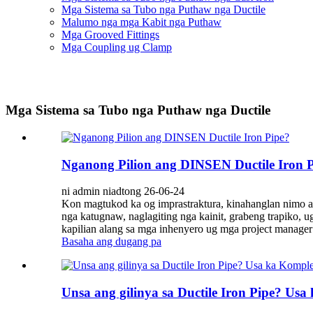
Mga Sistema sa Tubo nga Puthaw nga Ductile
Malumo nga mga Kabit nga Puthaw
Mga Grooved Fittings
Mga Coupling ug Clamp
Mga Sistema sa Tubo nga Puthaw nga Ductile
Nganong Pilion ang DINSEN Ductile Iron 
ni admin niadtong 26-06-24
Kon magtukod ka og imprastraktura, kinahanglan nimo 
nga katugnaw, naglagiting nga kainit, grabeng trapiko,
kapilian alang sa mga inhenyero ug mga project manager s
Basaha ang dugang pa
Unsa ang gilinya sa Ductile Iron Pipe? Us