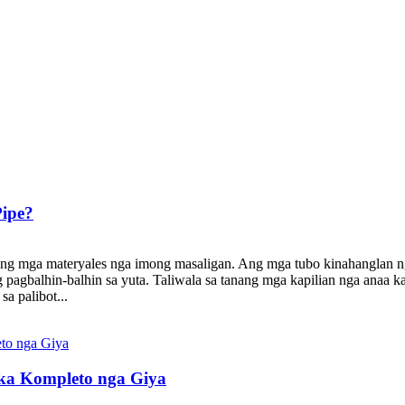
Pipe?
ang mga materyales nga imong masaligan. Ang mga tubo kinahanglan 
 ug pagbalhin-balhin sa yuta. Taliwala sa tanang mga kapilian nga a
a palibot...
a ka Kompleto nga Giya