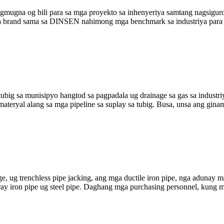
agmugna og bili para sa mga proyekto sa inhenyeriya samtang nagsigur
 brand sama sa DINSEN nahimong mga benchmark sa industriya para sa k
tubig sa munisipyo hangtod sa pagpadala ug drainage sa gas sa industriy
eryal alang sa mga pipeline sa suplay sa tubig. Busa, unsa ang ginama
ge, ug trenchless pipe jacking, ang mga ductile iron pipe, nga aduna
y iron pipe ug steel pipe. Daghang mga purchasing personnel, kung ma