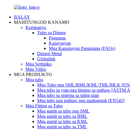
BALAY
MAHITUNGOD KANAMO
Kompanya
Tubo sa Dinsen
Paggama
Kasaysayan
Mga Kanunayng Pangutana (FAQs)
Dinsen Metal
Globalink
Mga Sertipiko
Mga Video
MGA PRODUKTO
Mga tubo
Mga Tubo nga SML/BML/KML/TML/MLK [EN
Mga tubo sa yuta nga hinimo sa puthaw [ASTM 
Mga tubo sa sistema sa tubig-ulan
Mga tubo nga puthaw nga madugmok [EN545]
Mga Fitting sa Tubo
Mga gamit sa tubo nga SML
Mga gamit sa tubo sa BML
Mga gamit sa tubo sa KML
Mga gamit sa tubo sa TML