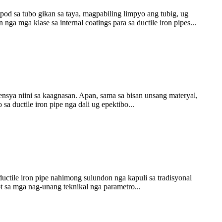
ipod sa tubo gikan sa taya, magpabiling limpyo ang tubig, ug
ga mga klase sa internal coatings para sa ductile iron pipes...
tensya niini sa kaagnasan. Apan, sama sa bisan unsang materyal,
 ductile iron pipe nga dali ug epektibo...
ductile iron pipe nahimong sulundon nga kapuli sa tradisyonal
t sa mga nag-unang teknikal nga parametro...