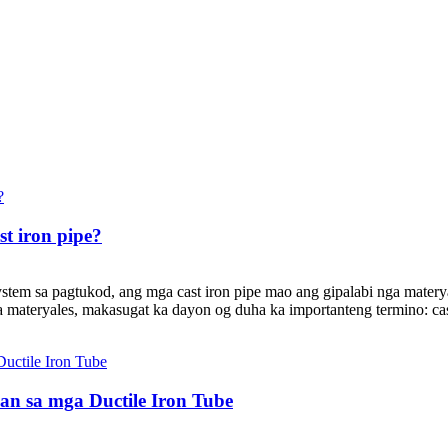
st iron pipe?
em sa pagtukod, ang mga cast iron pipe mao ang gipalabi nga materyal 
materyales, makasugat ka dayon og duha ka importanteng termino: cast 
an sa mga Ductile Iron Tube