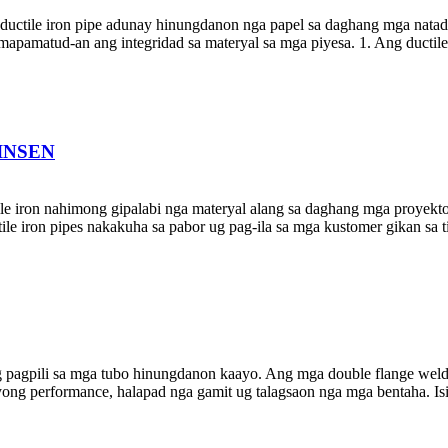
g ductile iron pipe adunay hinungdanon nga papel sa daghang mga natad
n mapamatud-an ang integridad sa materyal sa mga piyesa. 1. Ang ductil
 DINSEN
ile iron nahimong gipalabi nga materyal alang sa daghang mga proyek
ile iron pipes nakakuha sa pabor ug pag-ila sa mga kustomer gikan sa t
g pagpili sa mga tubo hinungdanon kaayo. Ang mga double flange welde
ong performance, halapad nga gamit ug talagsaon nga mga bentaha. Isip