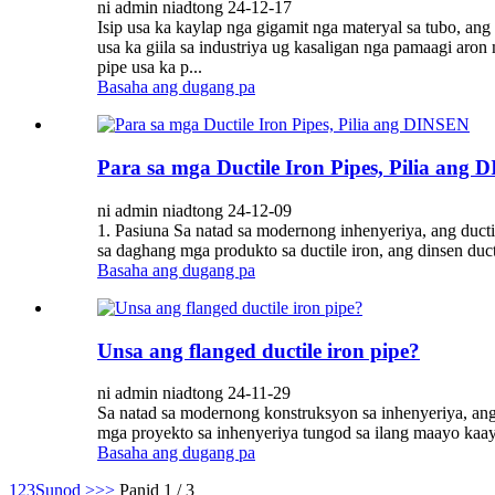
ni admin niadtong 24-12-17
Isip usa ka kaylap nga gigamit nga materyal sa tubo, an
usa ka giila sa industriya ug kasaligan nga pamaagi aro
pipe usa ka p...
Basaha ang dugang pa
Para sa mga Ductile Iron Pipes, Pilia ang
ni admin niadtong 24-12-09
1. Pasiuna Sa natad sa modernong inhenyeriya, ang duct
sa daghang mga produkto sa ductile iron, ang dinsen duct
Basaha ang dugang pa
Unsa ang flanged ductile iron pipe?
ni admin niadtong 24-11-29
Sa natad sa modernong konstruksyon sa inhenyeriya, an
mga proyekto sa inhenyeriya tungod sa ilang maayo kaay
Basaha ang dugang pa
1
2
3
Sunod >
>>
Panid 1 / 3