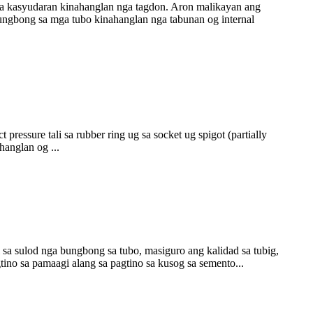
sa kasyudaran kinahanglan nga tagdon. Aron malikayan ang
ungbong sa mga tubo kinahanglan nga tabunan og internal
 pressure tali sa rubber ring ug sa socket ug spigot (partially
hanglan og ...
 sa sulod nga bungbong sa tubo, masiguro ang kalidad sa tubig,
no sa pamaagi alang sa pagtino sa kusog sa semento...