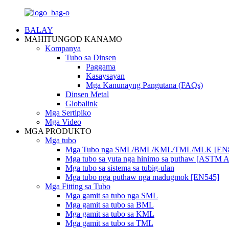
BALAY
MAHITUNGOD KANAMO
Kompanya
Tubo sa Dinsen
Paggama
Kasaysayan
Mga Kanunayng Pangutana (FAQs)
Dinsen Metal
Globalink
Mga Sertipiko
Mga Video
MGA PRODUKTO
Mga tubo
Mga Tubo nga SML/BML/KML/TML/MLK [EN
Mga tubo sa yuta nga hinimo sa puthaw [ASTM 
Mga tubo sa sistema sa tubig-ulan
Mga tubo nga puthaw nga madugmok [EN545]
Mga Fitting sa Tubo
Mga gamit sa tubo nga SML
Mga gamit sa tubo sa BML
Mga gamit sa tubo sa KML
Mga gamit sa tubo sa TML