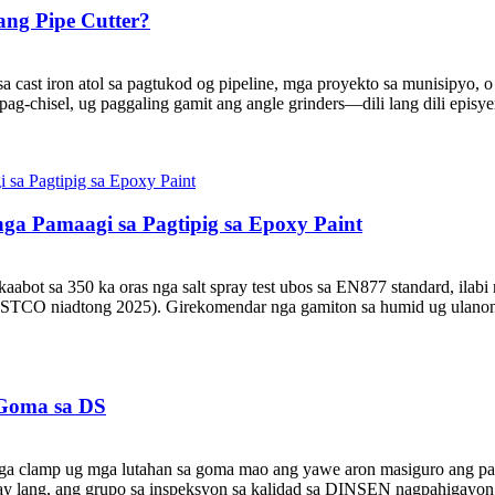
ang Pipe Cutter?
a cast iron atol sa pagtukod og pipeline, mga proyekto sa munisipyo,
ag-chisel, ug paggaling gamit ang angle grinders—dili lang dili epi
ga Pamaagi sa Pagtipig sa Epoxy Paint
aabot sa 350 ka oras nga salt spray test ubos sa EN877 standard, ilab
STCO niadtong 2025). Girekomendar nga gamiton sa humid ug ulanon ng
 Goma sa DS
ga clamp ug mga lutahan sa goma mao ang yawe aron masiguro ang pags
ay lang, ang grupo sa inspeksyon sa kalidad sa DINSEN nagpahigayon 