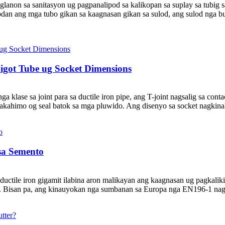
lanon sa sanitasyon ug pagpanalipod sa kalikopan sa suplay sa tubig 
dan ang mga tubo gikan sa kaagnasan gikan sa sulod, ang sulod nga b
igot Tube ug Socket Dimensions
 klase sa joint para sa ductile iron pipe, ang T-joint nagsalig sa contact
makahimo og seal batok sa mga pluwido. Ang disenyo sa socket nagkina
sa Semento
uctile iron gigamit ilabina aron malikayan ang kaagnasan ug pagkaliki
. Bisan pa, ang kinauyokan nga sumbanan sa Europa nga EN196-1 nagti