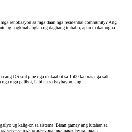
 o mga renobasyon sa mga daan nga residential community? Ang
syente ug nagkinahanglan og daghang trabaho, apan makamugna
i na ang DS sml pipe nga makaabot sa 1500 ka oras nga salt
a mga palibot, ilabi na sa baybayon, ang ...
ilyo ug kalig-on sa sistema. Bisan gamay ang lutahan sa
og serye sa mga propesyonal nga pagsulay sa mga...