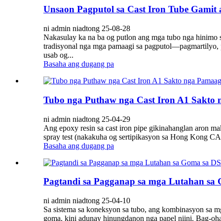
Unsaon Pagputol sa Cast Iron Tube Gamit 
ni admin niadtong 25-08-28
Nakasulay ka na ba og putlon ang mga tubo nga hinimo s
tradisyonal nga mga pamaagi sa pagputol—pagmartilyo, p
usab og...
Basaha ang dugang pa
Tubo nga Puthaw nga Cast Iron A1 Sakto n
ni admin niadtong 25-04-29
Ang epoxy resin sa cast iron pipe gikinahanglan aron mak
spray test (nakakuha og sertipikasyon sa Hong Kong CA
Basaha ang dugang pa
Pagtandi sa Pagganap sa mga Lutahan sa
ni admin niadtong 25-04-10
Sa sistema sa koneksyon sa tubo, ang kombinasyon sa m
goma, kini adunay hinungdanon nga papel niini. Bag-oh