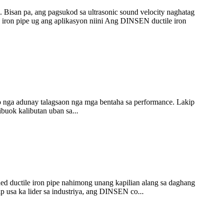
. Bisan pa, ang pagsukod sa ultrasonic sound velocity naghatag
e iron pipe ug ang aplikasyon niini Ang DINSEN ductile iron
to nga adunay talagsaon nga mga bentaha sa performance. Lakip
ibuok kalibutan uban sa...
d ductile iron pipe nahimong unang kapilian alang sa daghang
 usa ka lider sa industriya, ang DINSEN co...