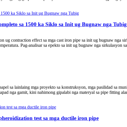
pleto sa 1500 ka Siklo sa Init ug Bugnaw nga Tubig
n ug contraction effect sa mga cast iron pipe sa init ug bugnaw nga si
peratura. Pag-analisar sa epekto sa init ug bugnaw nga sirkulasyon sa t
apel sa lainlaing mga proyekto sa konstruksyon, mga pasilidad sa mun
ad nga gamit, kini nahimong gipalabi nga materyal sa pipe fitting al
roidization test sa mga ductile iron pipe