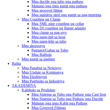
Mga ductile nga tubo nga puthaw
Malumo nga mga gamit nga puthaw
Mga grooved fitting
Mga stainless steel nga gamit sa pag-imprinta
Mga Coupling ug Clamp
Mga SML pipe coupling ug collar
Mga DI coupling ug flange adapter
Mga clamp sa pag-ayo
Mga pang-ipit sa hose
Mga pang-klip sa tubo
Mga aksesorya
Pamutol/Gabas sa Tubo
Mga Balbula
Mga gamit sa pagluto
Balita
Mga Panabut sa Negosyo
Mga Update sa Kompanya
Mga Eksibisyon
Mga Pagbisita sa Industriya
AKADEMIYA
Kahibalo sa Produkto
Mga Sistema sa Tubo nga Puthaw nga Cast Iron
Mga Sistema sa Tubo nga Puthaw nga Ductile
Malumo nga mga Kabit nga Puthaw
Mga Grooved Fittings