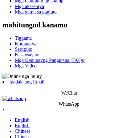
Mga Coupling ug Clamp
Mga aksesorya
Mga gamit sa pagluto
mahitungod kanamo
Tiggama
Kompanya
Sertipiko
Kasaysayan
Mga Kanunayng Pangutana (FAQs)
Mga Video
Ipadala ang Email
WeChat
WhatsApp
x
English
English
Chinese
Chinese