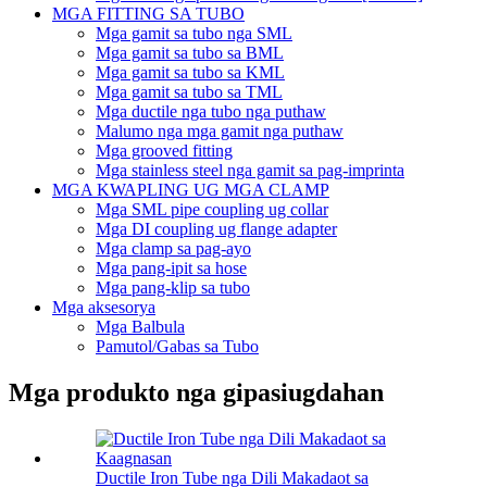
MGA FITTING SA TUBO
Mga gamit sa tubo nga SML
Mga gamit sa tubo sa BML
Mga gamit sa tubo sa KML
Mga gamit sa tubo sa TML
Mga ductile nga tubo nga puthaw
Malumo nga mga gamit nga puthaw
Mga grooved fitting
Mga stainless steel nga gamit sa pag-imprinta
MGA KWAPLING UG MGA CLAMP
Mga SML pipe coupling ug collar
Mga DI coupling ug flange adapter
Mga clamp sa pag-ayo
Mga pang-ipit sa hose
Mga pang-klip sa tubo
Mga aksesorya
Mga Balbula
Pamutol/Gabas sa Tubo
Mga produkto nga gipasiugdahan
Ductile Iron Tube nga Dili Makadaot sa