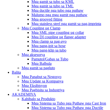
Mga gamit sa tubo sa KML
Mga gamit sa tubo sa TML
Mga ductile nga tubo nga puthaw
Malumo nga mga gamit nga puthaw
Mga grooved fitting
Mga stainless steel nga gamit sa pag-imprinta
Mga Coupling ug Clamp
Mga SML pipe coupling ug collar
Mga DI coupling ug flange adapter
Mga clamp sa pag-ayo
Mga pang-ipit sa hose
Mga pang-klip sa tubo
Mga aksesorya
Pamutol/Gabas sa Tubo
Mga Balbula
Mga gamit sa pagluto
Balita
Mga Panabut sa Negosyo
Mga Update sa Kompanya
Mga Eksibisyon
Mga Pagbisita sa Industriya
AKADEMIYA
Kahibalo sa Produkto
Mga Sistema sa Tubo nga Puthaw nga Cast Iron
Mga Sistema sa Tubo nga Puthaw nga Ductile