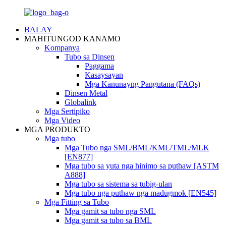
BALAY
MAHITUNGOD KANAMO
Kompanya
Tubo sa Dinsen
Paggama
Kasaysayan
Mga Kanunayng Pangutana (FAQs)
Dinsen Metal
Globalink
Mga Sertipiko
Mga Video
MGA PRODUKTO
Mga tubo
Mga Tubo nga SML/BML/KML/TML/MLK
[EN877]
Mga tubo sa yuta nga hinimo sa puthaw [ASTM
A888]
Mga tubo sa sistema sa tubig-ulan
Mga tubo nga puthaw nga madugmok [EN545]
Mga Fitting sa Tubo
Mga gamit sa tubo nga SML
Mga gamit sa tubo sa BML