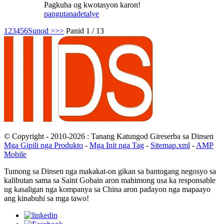
Pagkuha og kwotasyon karon!
pangutana
detalye
1
2
3
4
5
6
Sunod >
>>
Panid 1 / 13
© Copyright - 2010-2026 : Tanang Katungod Gireserba sa Dinsen
Mga Gipili nga Produkto
-
Mga Init nga Tag
-
Sitemap.xml
-
AMP
Mobile
Tumong sa Dinsen nga makakat-on gikan sa bantogang negosyo sa
kalibutan sama sa Saint Gobain aron mahimong usa ka responsable
ug kasaligan nga kompanya sa China aron padayon nga mapaayo
ang kinabuhi sa mga tawo!