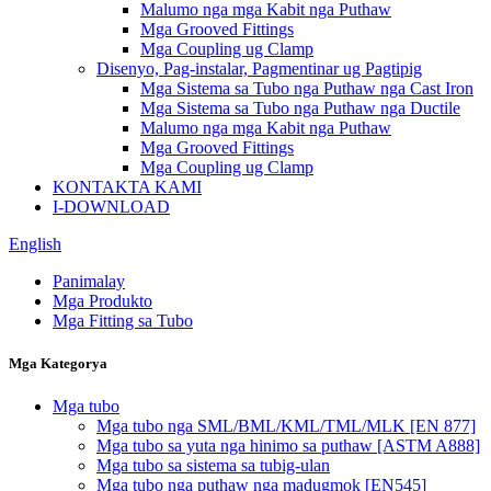
Malumo nga mga Kabit nga Puthaw
Mga Grooved Fittings
Mga Coupling ug Clamp
Disenyo, Pag-instalar, Pagmentinar ug Pagtipig
Mga Sistema sa Tubo nga Puthaw nga Cast Iron
Mga Sistema sa Tubo nga Puthaw nga Ductile
Malumo nga mga Kabit nga Puthaw
Mga Grooved Fittings
Mga Coupling ug Clamp
KONTAKTA KAMI
I-DOWNLOAD
English
Panimalay
Mga Produkto
Mga Fitting sa Tubo
Mga Kategorya
Mga tubo
Mga tubo nga SML/BML/KML/TML/MLK [EN 877]
Mga tubo sa yuta nga hinimo sa puthaw [ASTM A888]
Mga tubo sa sistema sa tubig-ulan
Mga tubo nga puthaw nga madugmok [EN545]