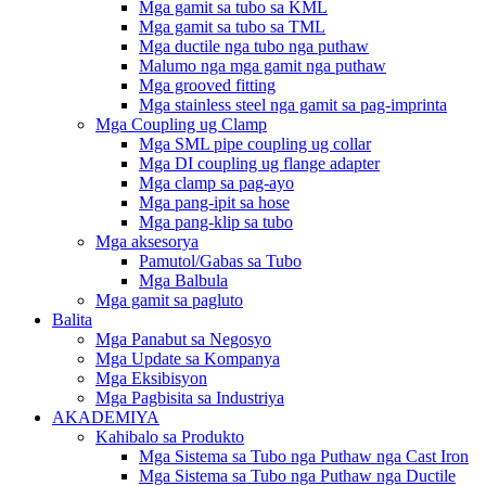
Mga gamit sa tubo sa KML
Mga gamit sa tubo sa TML
Mga ductile nga tubo nga puthaw
Malumo nga mga gamit nga puthaw
Mga grooved fitting
Mga stainless steel nga gamit sa pag-imprinta
Mga Coupling ug Clamp
Mga SML pipe coupling ug collar
Mga DI coupling ug flange adapter
Mga clamp sa pag-ayo
Mga pang-ipit sa hose
Mga pang-klip sa tubo
Mga aksesorya
Pamutol/Gabas sa Tubo
Mga Balbula
Mga gamit sa pagluto
Balita
Mga Panabut sa Negosyo
Mga Update sa Kompanya
Mga Eksibisyon
Mga Pagbisita sa Industriya
AKADEMIYA
Kahibalo sa Produkto
Mga Sistema sa Tubo nga Puthaw nga Cast Iron
Mga Sistema sa Tubo nga Puthaw nga Ductile