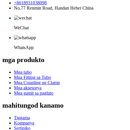
+8618931038098
No.77 Renmin Road, Handan Hebei China
WeChat
WhatsApp
mga produkto
Mga tubo
Mga Fitting sa Tubo
Mga Coupling ug Clamp
Mga aksesorya
Mga gamit sa pagluto
mahitungod kanamo
Tiggama
Kompanya
Sertipiko