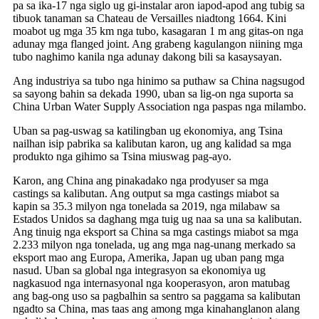
pa sa ika-17 nga siglo ug gi-instalar aron iapod-apod ang tubig sa
tibuok tanaman sa Chateau de Versailles niadtong 1664. Kini
moabot ug mga 35 km nga tubo, kasagaran 1 m ang gitas-on nga
adunay mga flanged joint. Ang grabeng kagulangon niining mga
tubo naghimo kanila nga adunay dakong bili sa kasaysayan.
Ang industriya sa tubo nga hinimo sa puthaw sa China nagsugod
sa sayong bahin sa dekada 1990, uban sa lig-on nga suporta sa
China Urban Water Supply Association nga paspas nga milambo.
Uban sa pag-uswag sa katilingban ug ekonomiya, ang Tsina
nailhan isip pabrika sa kalibutan karon, ug ang kalidad sa mga
produkto nga gihimo sa Tsina miuswag pag-ayo.
Karon, ang China ang pinakadako nga prodyuser sa mga
castings sa kalibutan. Ang output sa mga castings miabot sa
kapin sa 35.3 milyon nga tonelada sa 2019, nga milabaw sa
Estados Unidos sa daghang mga tuig ug naa sa una sa kalibutan.
Ang tinuig nga eksport sa China sa mga castings miabot sa mga
2.233 milyon nga tonelada, ug ang mga nag-unang merkado sa
eksport mao ang Europa, Amerika, Japan ug uban pang mga
nasud. Uban sa global nga integrasyon sa ekonomiya ug
nagkasuod nga internasyonal nga kooperasyon, aron matubag
ang bag-ong uso sa pagbalhin sa sentro sa paggama sa kalibutan
ngadto sa China, mas taas ang among mga kinahanglanon alang