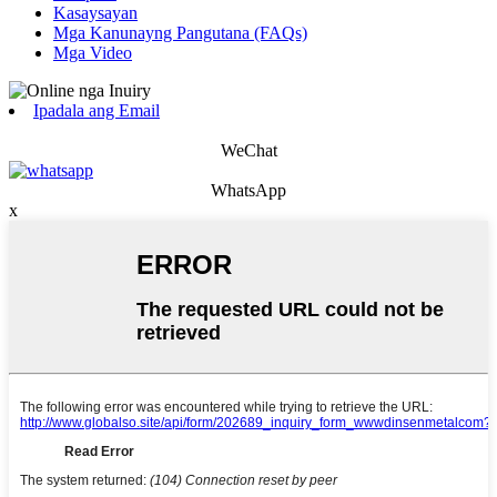
Kasaysayan
Mga Kanunayng Pangutana (FAQs)
Mga Video
Ipadala ang Email
WeChat
WhatsApp
x