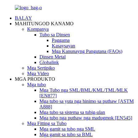
BALAY
MAHITUNGOD KANAMO
Kompanya
Tubo sa Dinsen
Paggama
Kasaysayan
Mga Kanunayng Pangutana (FAQs)
Dinsen Metal
Globalink
Mga Sertipiko
Mga Video
MGA PRODUKTO
Mga tubo
Mga Tubo nga SML/BML/KML/TML/MLK
[EN877]
Mga tubo sa yuta nga hinimo sa puthaw [ASTM
A888]
Mga tubo sa sistema sa tubig-ulan
Mga tubo nga puthaw nga madugmok [EN545]
Mga Fitting sa Tubo
Mga gamit sa tubo nga SML
Mga gamit sa tubo sa BML