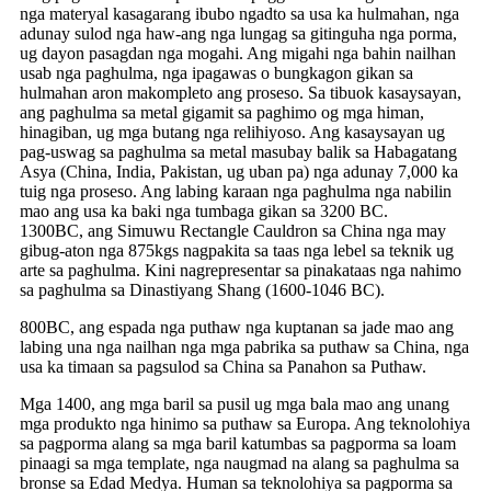
nga materyal kasagarang ibubo ngadto sa usa ka hulmahan, nga
adunay sulod nga haw-ang nga lungag sa gitinguha nga porma,
ug dayon pasagdan nga mogahi. Ang migahi nga bahin nailhan
usab nga paghulma, nga ipagawas o bungkagon gikan sa
hulmahan aron makompleto ang proseso. Sa tibuok kasaysayan,
ang paghulma sa metal gigamit sa paghimo og mga himan,
hinagiban, ug mga butang nga relihiyoso. Ang kasaysayan ug
pag-uswag sa paghulma sa metal masubay balik sa Habagatang
Asya (China, India, Pakistan, ug uban pa) nga adunay 7,000 ka
tuig nga proseso. Ang labing karaan nga paghulma nga nabilin
mao ang usa ka baki nga tumbaga gikan sa 3200 BC.
1300BC, ang Simuwu Rectangle Cauldron sa China nga may
gibug-aton nga 875kgs nagpakita sa taas nga lebel sa teknik ug
arte sa paghulma. Kini nagrepresentar sa pinakataas nga nahimo
sa paghulma sa Dinastiyang Shang (1600-1046 BC).
800BC, ang espada nga puthaw nga kuptanan sa jade mao ang
labing una nga nailhan nga mga pabrika sa puthaw sa China, nga
usa ka timaan sa pagsulod sa China sa Panahon sa Puthaw.
Mga 1400, ang mga baril sa pusil ug mga bala mao ang unang
mga produkto nga hinimo sa puthaw sa Europa. Ang teknolohiya
sa pagporma alang sa mga baril katumbas sa pagporma sa loam
pinaagi sa mga template, nga naugmad na alang sa paghulma sa
bronse sa Edad Medya. Human sa teknolohiya sa pagporma sa