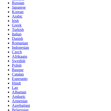
Russian
Japanese
Korean
Arabic
Irish
Greek
Turkish
Italian
Danish
Romanian
Indonesian
Czech
Afrikaans
Swedish
Polish
Basque
Catalan
Esperanto
Hindi
Lao
Albanian
Amharic
Armenian
Azerbaijani
Belarusian