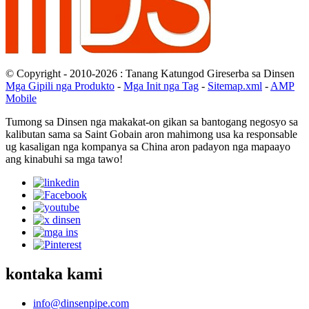
© Copyright - 2010-2026 : Tanang Katungod Gireserba sa Dinsen
Mga Gipili nga Produkto
-
Mga Init nga Tag
-
Sitemap.xml
-
AMP
Mobile
Tumong sa Dinsen nga makakat-on gikan sa bantogang negosyo sa
kalibutan sama sa Saint Gobain aron mahimong usa ka responsable
ug kasaligan nga kompanya sa China aron padayon nga mapaayo
ang kinabuhi sa mga tawo!
kontaka kami
info@dinsenpipe.com