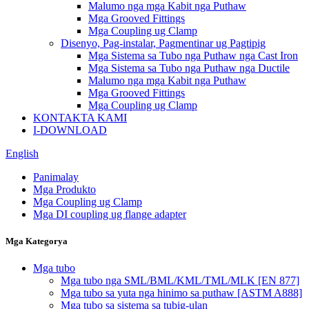
Malumo nga mga Kabit nga Puthaw
Mga Grooved Fittings
Mga Coupling ug Clamp
Disenyo, Pag-instalar, Pagmentinar ug Pagtipig
Mga Sistema sa Tubo nga Puthaw nga Cast Iron
Mga Sistema sa Tubo nga Puthaw nga Ductile
Malumo nga mga Kabit nga Puthaw
Mga Grooved Fittings
Mga Coupling ug Clamp
KONTAKTA KAMI
I-DOWNLOAD
English
Panimalay
Mga Produkto
Mga Coupling ug Clamp
Mga DI coupling ug flange adapter
Mga Kategorya
Mga tubo
Mga tubo nga SML/BML/KML/TML/MLK [EN 877]
Mga tubo sa yuta nga hinimo sa puthaw [ASTM A888]
Mga tubo sa sistema sa tubig-ulan