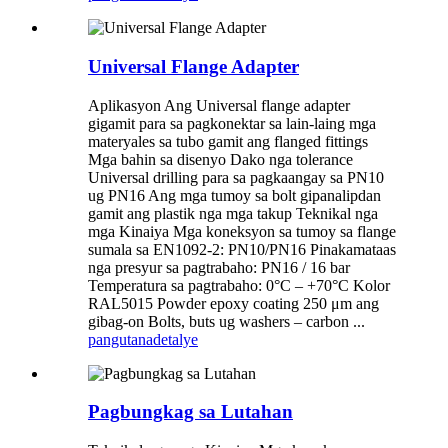
Universal Flange Adapter
Aplikasyon Ang Universal flange adapter
gigamit para sa pagkonektar sa lain-laing mga
materyales sa tubo gamit ang flanged fittings
Mga bahin sa disenyo Dako nga tolerance
Universal drilling para sa pagkaangay sa PN10
ug PN16 Ang mga tumoy sa bolt gipanalipdan
gamit ang plastik nga mga takup Teknikal nga
mga Kinaiya Mga koneksyon sa tumoy sa flange
sumala sa EN1092-2: PN10/PN16 Pinakamataas
nga presyur sa pagtrabaho: PN16 / 16 bar
Temperatura sa pagtrabaho: 0°C – +70°C Kolor
RAL5015 Powder epoxy coating 250 μm ang
gibag-on Bolts, buts ug washers – carbon ...
pangutana
detalye
Pagbungkag sa Lutahan