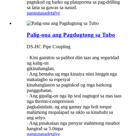
pagtukod og barko ug plataporma sa pag-drilling
sa lana sa gawas sa nasud.
pangutana
detalye
Palig-ona ang Pagdugtong sa Tubo
DS-HC Pipe Coupling
· Kini gamiton sa palibot diin taas ang seguridad
ug kalig-on
gikinahanglan.
· Ang bentaha ug mga kinaiya niini hingpit nga
makatagbo sa espesyal
kinahanglanon sa pagtukod og mga barkong
panggubatan.
· Ang gipalig-on nga lip seal nagtugot sa mas taas
nga thermo-compression
pagkalainlain, ug ang gamay nga bolt torque
mahimong mopalapad sa siklo sa kinabuhi sa
ang selyo.
· Ang pinakataas nga presyur mahimong moabot
hangtod sa 5.0mpa
pangutana
detalye