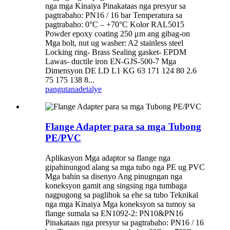
nga mga Kinaiya Pinakataas nga presyur sa
pagtrabaho: PN16 / 16 bar Temperatura sa
pagtrabaho: 0°C – +70°C Kolor RAL5015
Powder epoxy coating 250 μm ang gibag-on
Mga bolt, nut ug washer: A2 stainless steel
Locking ring- Brass Sealing gasket- EPDM
Lawas- ductile iron EN-GJS-500-7 Mga
Dimensyon DE LD L1 KG 63 171 124 80 2.6
75 175 138 8...
pangutana
detalye
Flange Adapter para sa mga Tubong
PE/PVC
Aplikasyon Mga adaptor sa flange nga
gipahinungod alang sa mga tubo nga PE ug PVC
Mga bahin sa disenyo Ang pinugngan nga
koneksyon gamit ang singsing nga tumbaga
nagpugong sa paglihok sa ehe sa tubo Teknikal
nga mga Kinaiya Mga koneksyon sa tumoy sa
flange sumala sa EN1092-2: PN10&PN16
Pinakataas nga presyur sa pagtrabaho: PN16 / 16