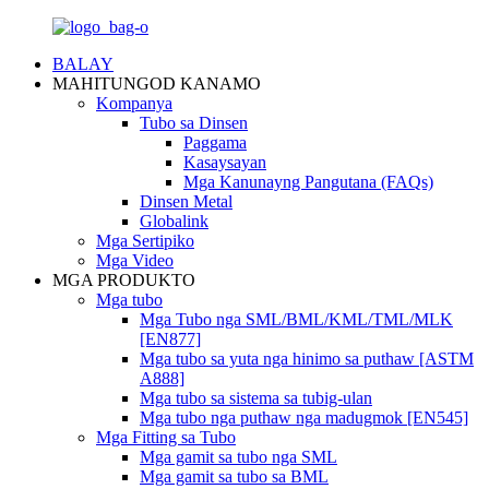
BALAY
MAHITUNGOD KANAMO
Kompanya
Tubo sa Dinsen
Paggama
Kasaysayan
Mga Kanunayng Pangutana (FAQs)
Dinsen Metal
Globalink
Mga Sertipiko
Mga Video
MGA PRODUKTO
Mga tubo
Mga Tubo nga SML/BML/KML/TML/MLK
[EN877]
Mga tubo sa yuta nga hinimo sa puthaw [ASTM
A888]
Mga tubo sa sistema sa tubig-ulan
Mga tubo nga puthaw nga madugmok [EN545]
Mga Fitting sa Tubo
Mga gamit sa tubo nga SML
Mga gamit sa tubo sa BML