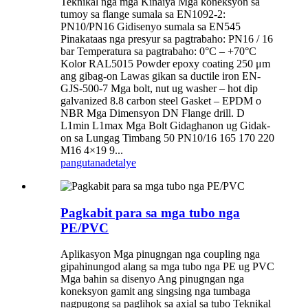
Teknikal nga mga Kinaiya Mga koneksyon sa
tumoy sa flange sumala sa EN1092-2:
PN10/PN16 Gidisenyo sumala sa EN545
Pinakataas nga presyur sa pagtrabaho: PN16 / 16
bar Temperatura sa pagtrabaho: 0°C – +70°C
Kolor RAL5015 Powder epoxy coating 250 μm
ang gibag-on Lawas gikan sa ductile iron EN-
GJS-500-7 Mga bolt, nut ug washer – hot dip
galvanized 8.8 carbon steel Gasket – EPDM o
NBR Mga Dimensyon DN Flange drill. D
L1min L1max Mga Bolt Gidaghanon ug Gidak-
on sa Lungag Timbang 50 PN10/16 165 170 220
M16 4×19 9...
pangutana
detalye
Pagkabit para sa mga tubo nga
PE/PVC
Aplikasyon Mga pinugngan nga coupling nga
gipahinungod alang sa mga tubo nga PE ug PVC
Mga bahin sa disenyo Ang pinugngan nga
koneksyon gamit ang singsing nga tumbaga
nagpugong sa paglihok sa axial sa tubo Teknikal