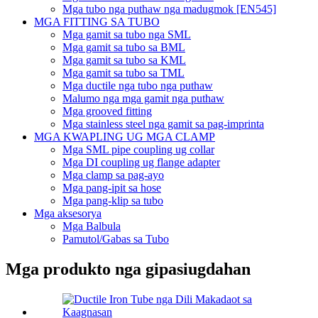
Mga tubo nga puthaw nga madugmok [EN545]
MGA FITTING SA TUBO
Mga gamit sa tubo nga SML
Mga gamit sa tubo sa BML
Mga gamit sa tubo sa KML
Mga gamit sa tubo sa TML
Mga ductile nga tubo nga puthaw
Malumo nga mga gamit nga puthaw
Mga grooved fitting
Mga stainless steel nga gamit sa pag-imprinta
MGA KWAPLING UG MGA CLAMP
Mga SML pipe coupling ug collar
Mga DI coupling ug flange adapter
Mga clamp sa pag-ayo
Mga pang-ipit sa hose
Mga pang-klip sa tubo
Mga aksesorya
Mga Balbula
Pamutol/Gabas sa Tubo
Mga produkto nga gipasiugdahan