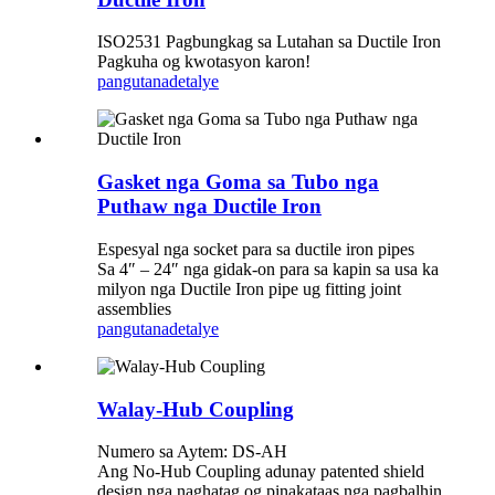
ISO2531 Pagbungkag sa Lutahan sa Ductile Iron
Pagkuha og kwotasyon karon!
pangutana
detalye
Gasket nga Goma sa Tubo nga
Puthaw nga Ductile Iron
Espesyal nga socket para sa ductile iron pipes
Sa 4″ – 24″ nga gidak-on para sa kapin sa usa ka
milyon nga Ductile Iron pipe ug fitting joint
assemblies
pangutana
detalye
Walay-Hub Coupling
Numero sa Aytem: DS-AH
Ang No-Hub Coupling adunay patented shield
design nga naghatag og pinakataas nga pagbalhin