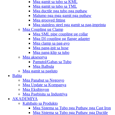
Mga gamit sa tubo sa KML
Mga gamit sa tubo sa TML
Mga ductile nga tubo nga puthaw
Malumo nga mga gamit nga puthaw
Mga grooved fitting
Mga stainless steel nga gamit sa pag-imprinta
Mga Coupling ug Clamp
Mga SML pipe coupling ug collar
Mga DI coupling ug flange adapter
Mga clamp sa pag-ayo
Mga pang-ipit sa hose
Mga pang-klip sa tubo
Mga aksesorya
Pamutol/Gabas sa Tubo
Mga Balbula
Mga gamit sa pagluto
Balita
Mga Panabut sa Negosyo
Mga Update sa Kompanya
Mga Eksibisyon
Mga Pagbisita sa Industriya
AKADEMIYA
Kahibalo sa Produkto
Mga Sistema sa Tubo nga Puthaw nga Cast Iron
Mga Sistema sa Tubo nga Puthaw nga Ductile