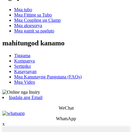
Mga tubo
Mga Fitting sa Tubo
Mga Coupling ug Clamp
Mga aksesorya
Mga gamit sa pagluto
mahitungod kanamo
Tiggama
Kompanya
Sertipiko
Kasaysayan
Mga Kanunayng Pangutana (FAQs)
Mga Video
Ipadala ang Email
WeChat
WhatsApp
x