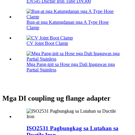
EN545 Ductile Iron Tube DN300
Bug-at nga Katungdanan nga A Type Hose
Clamp
CV Joint Boot Clamp
Mga Pang-ipit sa Hose nga Dali Ipagawas nga
Partial Stainless
Mga DI coupling ug flange adapter
ISO2531 Pagbungkag sa Lutahan sa
Ductile Iron