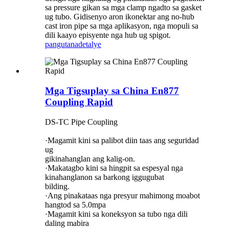
sa pressure gikan sa mga clamp ngadto sa gasket
ug tubo. Gidisenyo aron ikonektar ang no-hub
cast iron pipe sa mga aplikasyon, nga mopuli sa
dili kaayo episyente nga hub ug spigot.
pangutana
detalye
Mga Tigsuplay sa China En877
Coupling Rapid
DS-TC Pipe Coupling
·Magamit kini sa palibot diin taas ang seguridad
ug
gikinahanglan ang kalig-on.
·Makatagbo kini sa hingpit sa espesyal nga
kinahanglanon sa barkong iggugubat
bilding.
·Ang pinakataas nga presyur mahimong moabot
hangtod sa 5.0mpa
·Magamit kini sa koneksyon sa tubo nga dili
daling mabira