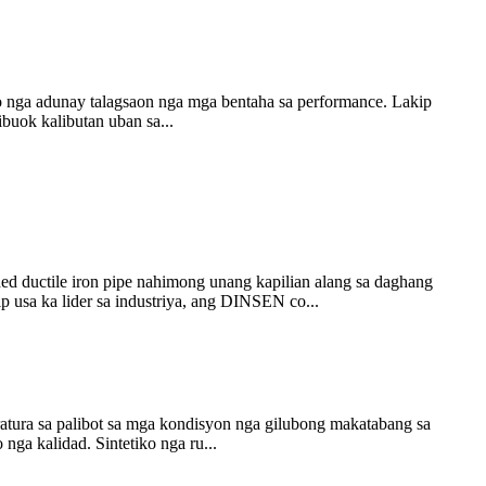
to nga adunay talagsaon nga mga bentaha sa performance. Lakip
ibuok kalibutan uban sa...
d ductile iron pipe nahimong unang kapilian alang sa daghang
 usa ka lider sa industriya, ang DINSEN co...
tura sa palibot sa mga kondisyon nga gilubong makatabang sa
ga kalidad. Sintetiko nga ru...