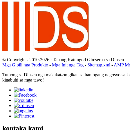
© Copyright - 2010-2026 : Tanang Katungod Gireserba sa Dinsen
Mga Gipili nga Produkto
-
Mga Init nga Tag
-
Sitemap.xml
-
AMP Mo
Tumong sa Dinsen nga makakat-on gikan sa bantogang negosyo sa ka
kinabuhi sa mga tawo!
kontaka kami