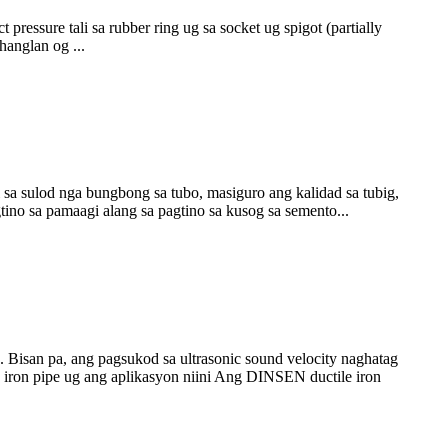
 pressure tali sa rubber ring ug sa socket ug spigot (partially
hanglan og ...
 sa sulod nga bungbong sa tubo, masiguro ang kalidad sa tubig,
no sa pamaagi alang sa pagtino sa kusog sa semento...
. Bisan pa, ang pagsukod sa ultrasonic sound velocity naghatag
e iron pipe ug ang aplikasyon niini Ang DINSEN ductile iron