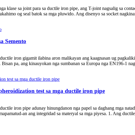
 klase sa joint para sa ductile iron pipe, ang T-joint nagsalig sa contact
makahimo og seal batok sa mga pluwido. Ang disenyo sa socket nagkina
sa Semento
uctile iron gigamit ilabina aron malikayan ang kaagnasan ug pagkaliki
. Bisan pa, ang kinauyokan nga sumbanan sa Europa nga EN196-1 nagti
roidization test sa mga ductile iron pipe
g ductile iron pipe adunay hinungdanon nga papel sa daghang mga natad
n mapamatud-an ang integridad sa materyal sa mga piyesa. 1. Ang ductil