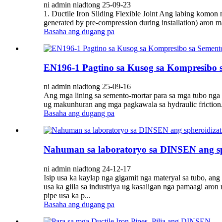
ni admin niadtong 25-09-23
1. Ductile Iron Sliding Flexible Joint Ang labing komon nga
generated by pre-compression during installation) aron 
Basaha ang dugang pa
EN196-1 Pagtino sa Kusog sa Kompresibo 
ni admin niadtong 25-09-16
Ang mga lining sa semento-mortar para sa mga tubo nga d
ug makunhuran ang mga pagkawala sa hydraulic friction
Basaha ang dugang pa
Nahuman sa laboratoryo sa DINSEN ang sphe
ni admin niadtong 24-12-17
Isip usa ka kaylap nga gigamit nga materyal sa tubo, an
usa ka giila sa industriya ug kasaligan nga pamaagi aro
pipe usa ka p...
Basaha ang dugang pa