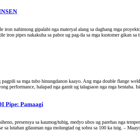
 DINSEN
ile iron nahimong gipalabi nga materyal alang sa daghang mga proyek
ile iron pipes nakakuha sa pabor ug pag-ila sa mga kustomer gikan sa t
g pagpili sa mga tubo hinungdanon kaayo. Ang mga double flange welde
ong performance, halapad nga gamit ug talagsaon nga mga bentaha. Isip
DI Pipe: Pamaagi
heno, presensya sa kaumog/tubig, medyo ubos ug parehas nga tempera
e sa lutahan gilauman nga molungtad og sobra sa 100 ka tuig. – Maayo n