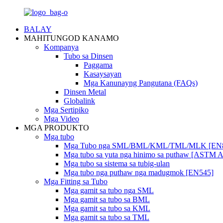
BALAY
MAHITUNGOD KANAMO
Kompanya
Tubo sa Dinsen
Paggama
Kasaysayan
Mga Kanunayng Pangutana (FAQs)
Dinsen Metal
Globalink
Mga Sertipiko
Mga Video
MGA PRODUKTO
Mga tubo
Mga Tubo nga SML/BML/KML/TML/MLK [EN
Mga tubo sa yuta nga hinimo sa puthaw [ASTM 
Mga tubo sa sistema sa tubig-ulan
Mga tubo nga puthaw nga madugmok [EN545]
Mga Fitting sa Tubo
Mga gamit sa tubo nga SML
Mga gamit sa tubo sa BML
Mga gamit sa tubo sa KML
Mga gamit sa tubo sa TML