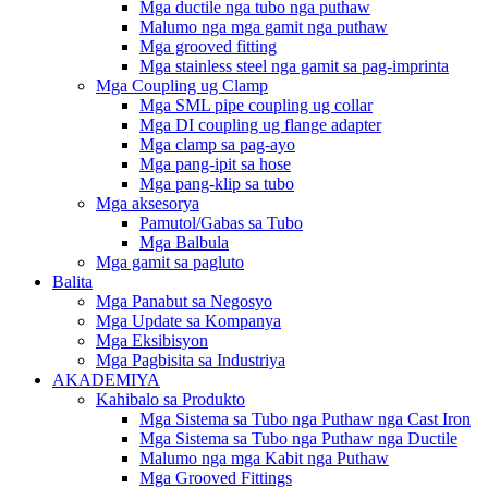
Mga ductile nga tubo nga puthaw
Malumo nga mga gamit nga puthaw
Mga grooved fitting
Mga stainless steel nga gamit sa pag-imprinta
Mga Coupling ug Clamp
Mga SML pipe coupling ug collar
Mga DI coupling ug flange adapter
Mga clamp sa pag-ayo
Mga pang-ipit sa hose
Mga pang-klip sa tubo
Mga aksesorya
Pamutol/Gabas sa Tubo
Mga Balbula
Mga gamit sa pagluto
Balita
Mga Panabut sa Negosyo
Mga Update sa Kompanya
Mga Eksibisyon
Mga Pagbisita sa Industriya
AKADEMIYA
Kahibalo sa Produkto
Mga Sistema sa Tubo nga Puthaw nga Cast Iron
Mga Sistema sa Tubo nga Puthaw nga Ductile
Malumo nga mga Kabit nga Puthaw
Mga Grooved Fittings