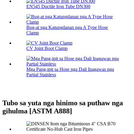
EN545 Ductile Iron Tube DN300
Bug-at nga Katungdanan nga A Type Hose
Clamp
CV Joint Boot Clamp
Mga Pang-ipit sa Hose nga Dali Ipagawas nga
Partial Stainless
Tubo sa yuta nga hinimo sa puthaw nga
gihulma [ASTM A888]