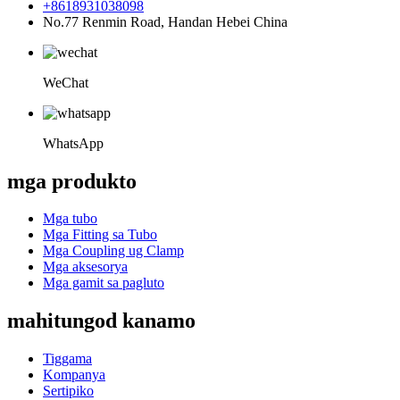
+8618931038098
No.77 Renmin Road, Handan Hebei China
WeChat
WhatsApp
mga produkto
Mga tubo
Mga Fitting sa Tubo
Mga Coupling ug Clamp
Mga aksesorya
Mga gamit sa pagluto
mahitungod kanamo
Tiggama
Kompanya
Sertipiko