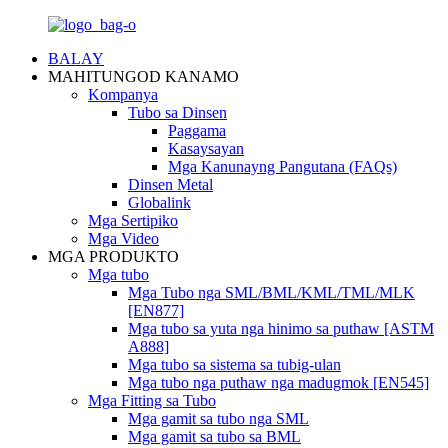
BALAY
MAHITUNGOD KANAMO
Kompanya
Tubo sa Dinsen
Paggama
Kasaysayan
Mga Kanunayng Pangutana (FAQs)
Dinsen Metal
Globalink
Mga Sertipiko
Mga Video
MGA PRODUKTO
Mga tubo
Mga Tubo nga SML/BML/KML/TML/MLK
[EN877]
Mga tubo sa yuta nga hinimo sa puthaw [ASTM
A888]
Mga tubo sa sistema sa tubig-ulan
Mga tubo nga puthaw nga madugmok [EN545]
Mga Fitting sa Tubo
Mga gamit sa tubo nga SML
Mga gamit sa tubo sa BML