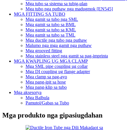
Mga tubo sa sistema sa tubig-ulan
Mga tubo nga puthaw nga madugmok [EN545]
MGA FITTING SA TUBO
Mga gamit sa tubo nga SML
Mga gamit sa tubo sa BML
Mga gamit sa tubo sa KML
Mga gamit sa tubo sa TML
Mga ductile nga tubo nga puthaw
Malumo nga mga gamit nga puthaw
Mga grooved fitting
Mga stainless steel nga gamit sa pag-imprinta
MGA KWAPLING UG MGA CLAMP
Mga SML pipe coupling ug collar
Mga DI coupling ug flange adapter
Mga clamp sa pag-ayo
Mga pang-ipit sa hose
Mga pang-klip sa tubo
Mga aksesorya
Mga Balbula
Pamutol/Gabas sa Tubo
Mga produkto nga gipasiugdahan