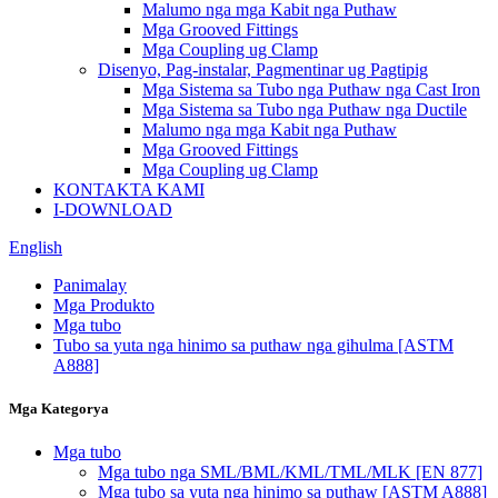
Malumo nga mga Kabit nga Puthaw
Mga Grooved Fittings
Mga Coupling ug Clamp
Disenyo, Pag-instalar, Pagmentinar ug Pagtipig
Mga Sistema sa Tubo nga Puthaw nga Cast Iron
Mga Sistema sa Tubo nga Puthaw nga Ductile
Malumo nga mga Kabit nga Puthaw
Mga Grooved Fittings
Mga Coupling ug Clamp
KONTAKTA KAMI
I-DOWNLOAD
English
Panimalay
Mga Produkto
Mga tubo
Tubo sa yuta nga hinimo sa puthaw nga gihulma [ASTM
A888]
Mga Kategorya
Mga tubo
Mga tubo nga SML/BML/KML/TML/MLK [EN 877]
Mga tubo sa yuta nga hinimo sa puthaw [ASTM A888]