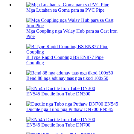
Mga Lutahan sa Goma para sa PVC Pipe
Mga Coupling nga Walay Hub para sa Cast Iron
Pipe
B Type Rapid Coupling BS EN877 Pipe
Coupling
Bend 88 nga adunay taas nga tikod 100х50
EN545 Ductile Iron Tube DN300
Ductile nga Tubo nga Puthaw DN700 EN545
EN545 Ductile Iron Tube DN700