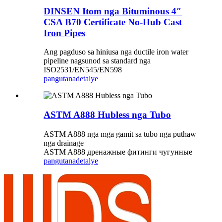
DINSEN Itom nga Bituminous 4″
CSA B70 Certificate No-Hub Cast
Iron Pipes
Ang pagduso sa hiniusa nga ductile iron water
pipeline nagsunod sa standard nga
ISO2531/EN545/EN598
pangutana
detalye
ASTM A888 Hubless nga Tubo
ASTM A888 nga mga gamit sa tubo nga puthaw
nga drainage
ASTM A888 дренажные фитинги чугунные
pangutana
detalye