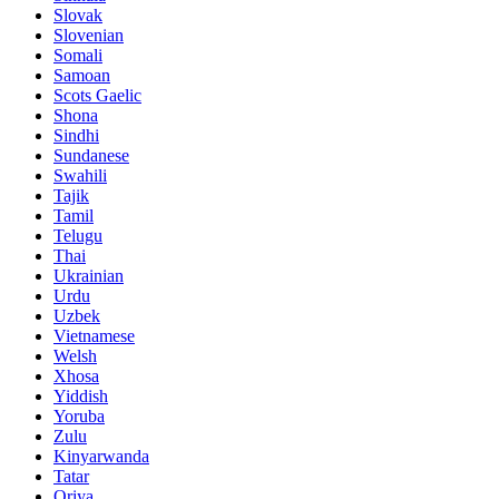
Slovak
Slovenian
Somali
Samoan
Scots Gaelic
Shona
Sindhi
Sundanese
Swahili
Tajik
Tamil
Telugu
Thai
Ukrainian
Urdu
Uzbek
Vietnamese
Welsh
Xhosa
Yiddish
Yoruba
Zulu
Kinyarwanda
Tatar
Oriya