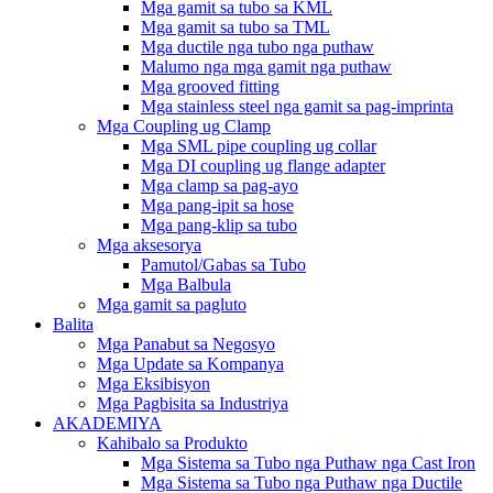
Mga gamit sa tubo sa KML
Mga gamit sa tubo sa TML
Mga ductile nga tubo nga puthaw
Malumo nga mga gamit nga puthaw
Mga grooved fitting
Mga stainless steel nga gamit sa pag-imprinta
Mga Coupling ug Clamp
Mga SML pipe coupling ug collar
Mga DI coupling ug flange adapter
Mga clamp sa pag-ayo
Mga pang-ipit sa hose
Mga pang-klip sa tubo
Mga aksesorya
Pamutol/Gabas sa Tubo
Mga Balbula
Mga gamit sa pagluto
Balita
Mga Panabut sa Negosyo
Mga Update sa Kompanya
Mga Eksibisyon
Mga Pagbisita sa Industriya
AKADEMIYA
Kahibalo sa Produkto
Mga Sistema sa Tubo nga Puthaw nga Cast Iron
Mga Sistema sa Tubo nga Puthaw nga Ductile