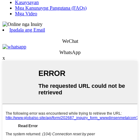
Kasaysayan
Mga Kanunayng Pangutana (FAQs)
Mga Video
Ipadala ang Email
WeChat
WhatsApp
x