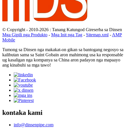
© Copyright - 2010-2026 : Tanang Katungod Gireserba sa Dinsen
Mga Gipili nga Produkto
-
Mga Init nga Tag
-
Sitemap.xml
-
AMP
Mobile
Tumong sa Dinsen nga makakat-on gikan sa bantogang negosyo sa
kalibutan sama sa Saint Gobain aron mahimong usa ka responsable
ug kasaligan nga kompanya sa China aron padayon nga mapaayo
ang kinabuhi sa mga tawo!
kontaka kami
info@dinsenpipe.com