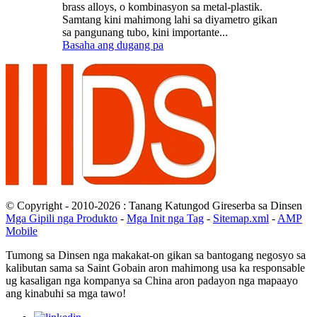
brass alloys, o kombinasyon sa metal-plastik.
Samtang kini mahimong lahi sa diyametro gikan
sa pangunang tubo, kini importante...
Basaha ang dugang pa
© Copyright - 2010-2026 : Tanang Katungod Gireserba sa Dinsen
Mga Gipili nga Produkto
-
Mga Init nga Tag
-
Sitemap.xml
-
AMP
Mobile
Tumong sa Dinsen nga makakat-on gikan sa bantogang negosyo sa
kalibutan sama sa Saint Gobain aron mahimong usa ka responsable
ug kasaligan nga kompanya sa China aron padayon nga mapaayo
ang kinabuhi sa mga tawo!