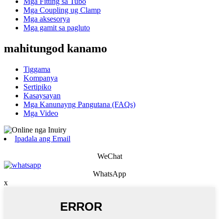
Mga Fitting sa Tubo
Mga Coupling ug Clamp
Mga aksesorya
Mga gamit sa pagluto
mahitungod kanamo
Tiggama
Kompanya
Sertipiko
Kasaysayan
Mga Kanunayng Pangutana (FAQs)
Mga Video
Ipadala ang Email
WeChat
WhatsApp
x