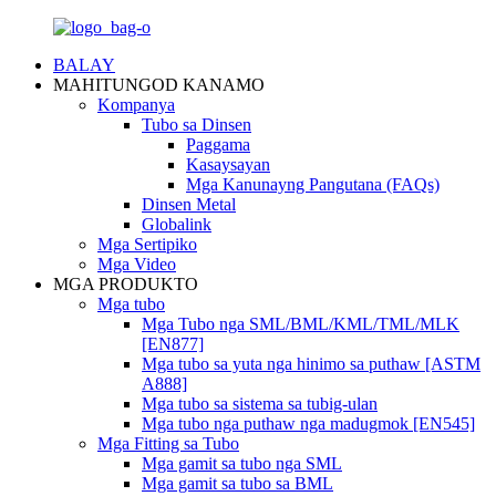
BALAY
MAHITUNGOD KANAMO
Kompanya
Tubo sa Dinsen
Paggama
Kasaysayan
Mga Kanunayng Pangutana (FAQs)
Dinsen Metal
Globalink
Mga Sertipiko
Mga Video
MGA PRODUKTO
Mga tubo
Mga Tubo nga SML/BML/KML/TML/MLK
[EN877]
Mga tubo sa yuta nga hinimo sa puthaw [ASTM
A888]
Mga tubo sa sistema sa tubig-ulan
Mga tubo nga puthaw nga madugmok [EN545]
Mga Fitting sa Tubo
Mga gamit sa tubo nga SML
Mga gamit sa tubo sa BML