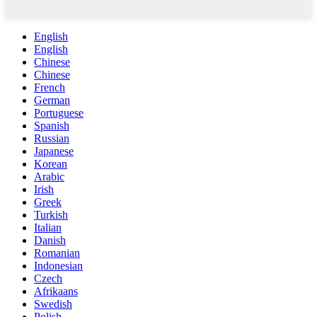
English
English
Chinese
Chinese
French
German
Portuguese
Spanish
Russian
Japanese
Korean
Arabic
Irish
Greek
Turkish
Italian
Danish
Romanian
Indonesian
Czech
Afrikaans
Swedish
Polish