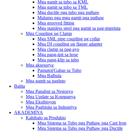
Mga gamit sa tubo sa KML
Mga gamit sa tubo sa TML
Mga ductile nga tubo nga puthaw
Malumo nga mga gamit nga puthaw
Mga grooved fitting
Mga stainless steel nga gamit sa pag-imprinta
Mga Coupling ug Clamp
Mga SML pipe coupling ug collar
Mga DI coupling ug flange adapter
Mga clamp sa pag-ayo
Mga pang-ipit sa hose
Mga pang-klip sa tubo
Mga aksesorya
Pamutol/Gabas sa Tubo
Mga Balbula
Mga gamit sa pagluto
Balita
Mga Panabut sa Negosyo
Mga Update sa Kompanya
Mga Eksibisyon
Mga Pagbisita sa Industriya
AKADEMIYA
Kahibalo sa Produkto
Mga Sistema sa Tubo nga Puthaw nga Cast Iron
Mga Sistema sa Tubo nga Puthaw nga Ductile