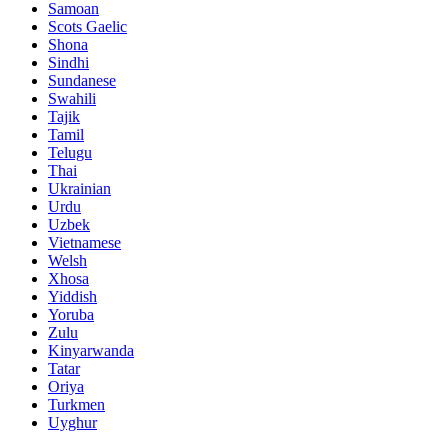
Samoan
Scots Gaelic
Shona
Sindhi
Sundanese
Swahili
Tajik
Tamil
Telugu
Thai
Ukrainian
Urdu
Uzbek
Vietnamese
Welsh
Xhosa
Yiddish
Yoruba
Zulu
Kinyarwanda
Tatar
Oriya
Turkmen
Uyghur