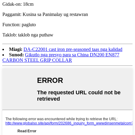
Gidak-on: 18cm
Paggamit: Kusina sa Panimalay ug restawran
Function: pagluto
Taklob: taklob nga puthaw
Miagi:
DA-C22001 cast iron pre-seasoned taas nga kalidad
Sunod:
Gikutlo nga presyo para sa China DN200 EN877
CARBON STEEL GRIP COLLAR