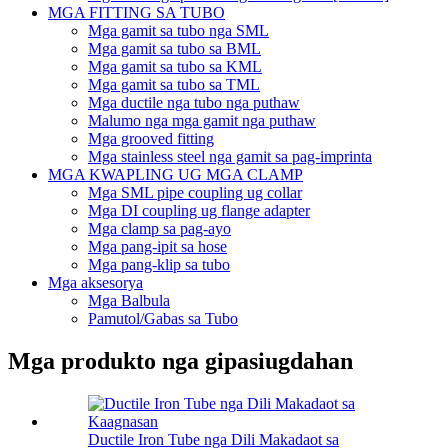
MGA FITTING SA TUBO
Mga gamit sa tubo nga SML
Mga gamit sa tubo sa BML
Mga gamit sa tubo sa KML
Mga gamit sa tubo sa TML
Mga ductile nga tubo nga puthaw
Malumo nga mga gamit nga puthaw
Mga grooved fitting
Mga stainless steel nga gamit sa pag-imprinta
MGA KWAPLING UG MGA CLAMP
Mga SML pipe coupling ug collar
Mga DI coupling ug flange adapter
Mga clamp sa pag-ayo
Mga pang-ipit sa hose
Mga pang-klip sa tubo
Mga aksesorya
Mga Balbula
Pamutol/Gabas sa Tubo
Mga produkto nga gipasiugdahan
Ductile Iron Tube nga Dili Makadaot sa