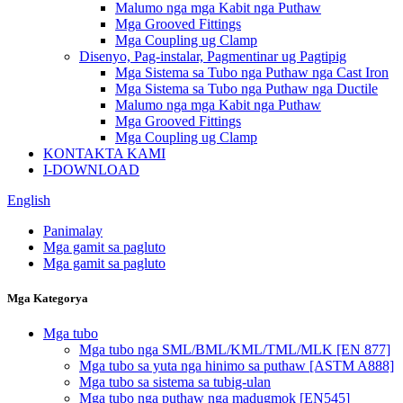
Malumo nga mga Kabit nga Puthaw
Mga Grooved Fittings
Mga Coupling ug Clamp
Disenyo, Pag-instalar, Pagmentinar ug Pagtipig
Mga Sistema sa Tubo nga Puthaw nga Cast Iron
Mga Sistema sa Tubo nga Puthaw nga Ductile
Malumo nga mga Kabit nga Puthaw
Mga Grooved Fittings
Mga Coupling ug Clamp
KONTAKTA KAMI
I-DOWNLOAD
English
Panimalay
Mga gamit sa pagluto
Mga gamit sa pagluto
Mga Kategorya
Mga tubo
Mga tubo nga SML/BML/KML/TML/MLK [EN 877]
Mga tubo sa yuta nga hinimo sa puthaw [ASTM A888]
Mga tubo sa sistema sa tubig-ulan
Mga tubo nga puthaw nga madugmok [EN545]