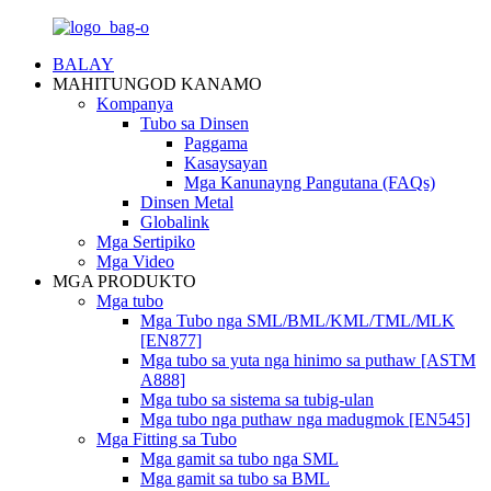
BALAY
MAHITUNGOD KANAMO
Kompanya
Tubo sa Dinsen
Paggama
Kasaysayan
Mga Kanunayng Pangutana (FAQs)
Dinsen Metal
Globalink
Mga Sertipiko
Mga Video
MGA PRODUKTO
Mga tubo
Mga Tubo nga SML/BML/KML/TML/MLK
[EN877]
Mga tubo sa yuta nga hinimo sa puthaw [ASTM
A888]
Mga tubo sa sistema sa tubig-ulan
Mga tubo nga puthaw nga madugmok [EN545]
Mga Fitting sa Tubo
Mga gamit sa tubo nga SML
Mga gamit sa tubo sa BML