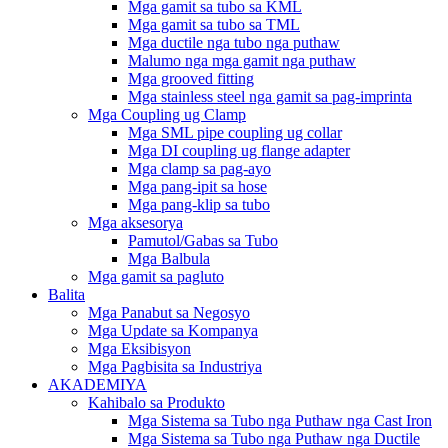
Mga gamit sa tubo sa KML
Mga gamit sa tubo sa TML
Mga ductile nga tubo nga puthaw
Malumo nga mga gamit nga puthaw
Mga grooved fitting
Mga stainless steel nga gamit sa pag-imprinta
Mga Coupling ug Clamp
Mga SML pipe coupling ug collar
Mga DI coupling ug flange adapter
Mga clamp sa pag-ayo
Mga pang-ipit sa hose
Mga pang-klip sa tubo
Mga aksesorya
Pamutol/Gabas sa Tubo
Mga Balbula
Mga gamit sa pagluto
Balita
Mga Panabut sa Negosyo
Mga Update sa Kompanya
Mga Eksibisyon
Mga Pagbisita sa Industriya
AKADEMIYA
Kahibalo sa Produkto
Mga Sistema sa Tubo nga Puthaw nga Cast Iron
Mga Sistema sa Tubo nga Puthaw nga Ductile