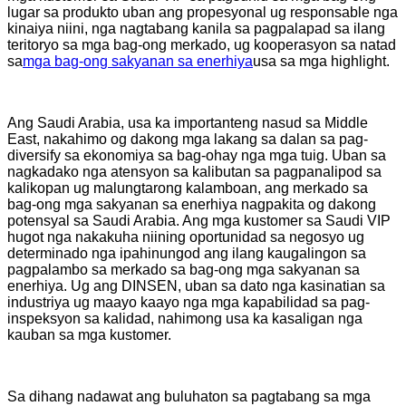
lugar sa produkto uban ang propesyonal ug responsable nga
kinaiya niini, nga nagtabang kanila sa pagpalapad sa ilang
teritoryo sa mga bag-ong merkado, ug kooperasyon sa natad
sa
mga bag-ong sakyanan sa enerhiya
usa sa mga highlight.
Ang Saudi Arabia, usa ka importanteng nasud sa Middle
East, nakahimo og dakong mga lakang sa dalan sa pag-
diversify sa ekonomiya sa bag-ohay nga mga tuig. Uban sa
nagkadako nga atensyon sa kalibutan sa pagpanalipod sa
kalikopan ug malungtarong kalamboan, ang merkado sa
bag-ong mga sakyanan sa enerhiya nagpakita og dakong
potensyal sa Saudi Arabia. Ang mga kustomer sa Saudi VIP
hugot nga nakakuha niining oportunidad sa negosyo ug
determinado nga ipahinungod ang ilang kaugalingon sa
pagpalambo sa merkado sa bag-ong mga sakyanan sa
enerhiya. Ug ang DINSEN, uban sa dato nga kasinatian sa
industriya ug maayo kaayo nga mga kapabilidad sa pag-
inspeksyon sa kalidad, nahimong usa ka kasaligan nga
kauban sa mga kustomer.
Sa dihang nadawat ang buluhaton sa pagtabang sa mga