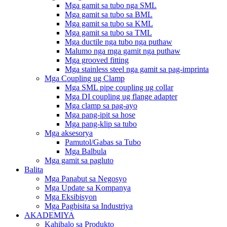
Mga gamit sa tubo nga SML
Mga gamit sa tubo sa BML
Mga gamit sa tubo sa KML
Mga gamit sa tubo sa TML
Mga ductile nga tubo nga puthaw
Malumo nga mga gamit nga puthaw
Mga grooved fitting
Mga stainless steel nga gamit sa pag-imprinta
Mga Coupling ug Clamp
Mga SML pipe coupling ug collar
Mga DI coupling ug flange adapter
Mga clamp sa pag-ayo
Mga pang-ipit sa hose
Mga pang-klip sa tubo
Mga aksesorya
Pamutol/Gabas sa Tubo
Mga Balbula
Mga gamit sa pagluto
Balita
Mga Panabut sa Negosyo
Mga Update sa Kompanya
Mga Eksibisyon
Mga Pagbisita sa Industriya
AKADEMIYA
Kahibalo sa Produkto