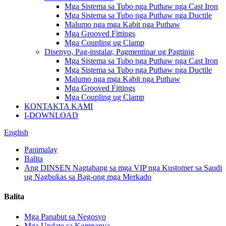
Mga Sistema sa Tubo nga Puthaw nga Cast Iron
Mga Sistema sa Tubo nga Puthaw nga Ductile
Malumo nga mga Kabit nga Puthaw
Mga Grooved Fittings
Mga Coupling ug Clamp
Disenyo, Pag-instalar, Pagmentinar ug Pagtipig
Mga Sistema sa Tubo nga Puthaw nga Cast Iron
Mga Sistema sa Tubo nga Puthaw nga Ductile
Malumo nga mga Kabit nga Puthaw
Mga Grooved Fittings
Mga Coupling ug Clamp
KONTAKTA KAMI
I-DOWNLOAD
English
Panimalay
Balita
Ang DINSEN Nagtabang sa mga VIP nga Kustomer sa Saudi
ug Nagbukas sa Bag-ong mga Merkado
Balita
Mga Panabut sa Negosyo
Mga Update sa Kompanya