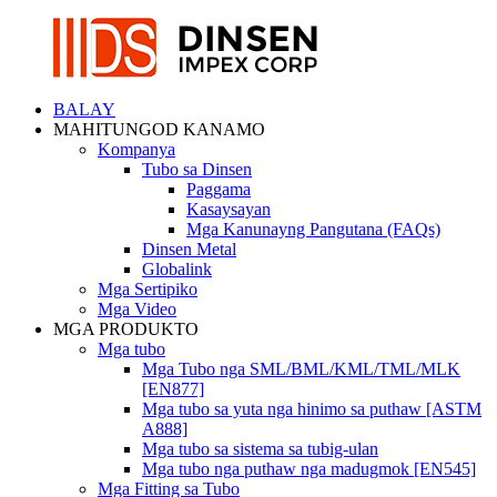
BALAY
MAHITUNGOD KANAMO
Kompanya
Tubo sa Dinsen
Paggama
Kasaysayan
Mga Kanunayng Pangutana (FAQs)
Dinsen Metal
Globalink
Mga Sertipiko
Mga Video
MGA PRODUKTO
Mga tubo
Mga Tubo nga SML/BML/KML/TML/MLK
[EN877]
Mga tubo sa yuta nga hinimo sa puthaw [ASTM
A888]
Mga tubo sa sistema sa tubig-ulan
Mga tubo nga puthaw nga madugmok [EN545]
Mga Fitting sa Tubo