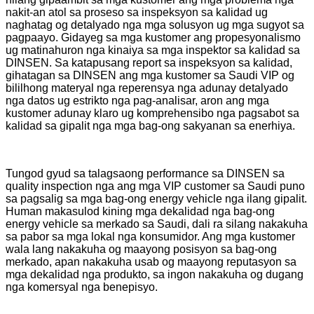
nakit-an atol sa proseso sa inspeksyon sa kalidad ug
naghatag og detalyado nga mga solusyon ug mga sugyot sa
pagpaayo. Gidayeg sa mga kustomer ang propesyonalismo
ug matinahuron nga kinaiya sa mga inspektor sa kalidad sa
DINSEN. Sa katapusang report sa inspeksyon sa kalidad,
gihatagan sa DINSEN ang mga kustomer sa Saudi VIP og
bililhong materyal nga reperensya nga adunay detalyado
nga datos ug estrikto nga pag-analisar, aron ang mga
kustomer adunay klaro ug komprehensibo nga pagsabot sa
kalidad sa gipalit nga mga bag-ong sakyanan sa enerhiya.
Tungod gyud sa talagsaong performance sa DINSEN sa
quality inspection nga ang mga VIP customer sa Saudi puno
sa pagsalig sa mga bag-ong energy vehicle nga ilang gipalit.
Human makasulod kining mga dekalidad nga bag-ong
energy vehicle sa merkado sa Saudi, dali ra silang nakakuha
sa pabor sa mga lokal nga konsumidor. Ang mga kustomer
wala lang nakakuha og maayong posisyon sa bag-ong
merkado, apan nakakuha usab og maayong reputasyon sa
mga dekalidad nga produkto, sa ingon nakakuha og dugang
nga komersyal nga benepisyo.