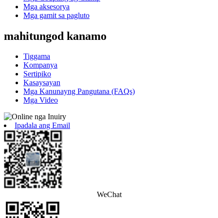
Mga aksesorya
Mga gamit sa pagluto
mahitungod kanamo
Tiggama
Kompanya
Sertipiko
Kasaysayan
Mga Kanunayng Pangutana (FAQs)
Mga Video
Ipadala ang Email
WeChat