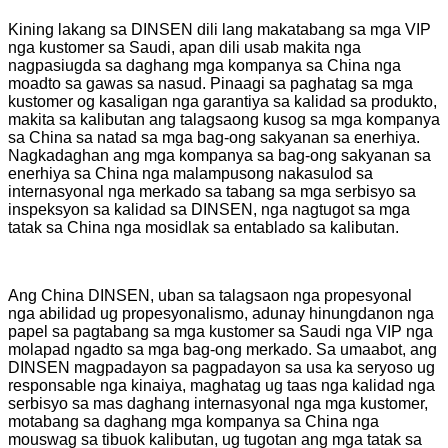
Kining lakang sa DINSEN dili lang makatabang sa mga VIP
nga kustomer sa Saudi, apan dili usab makita nga
nagpasiugda sa daghang mga kompanya sa China nga
moadto sa gawas sa nasud. Pinaagi sa paghatag sa mga
kustomer og kasaligan nga garantiya sa kalidad sa produkto,
makita sa kalibutan ang talagsaong kusog sa mga kompanya
sa China sa natad sa mga bag-ong sakyanan sa enerhiya.
Nagkadaghan ang mga kompanya sa bag-ong sakyanan sa
enerhiya sa China nga malampusong nakasulod sa
internasyonal nga merkado sa tabang sa mga serbisyo sa
inspeksyon sa kalidad sa DINSEN, nga nagtugot sa mga
tatak sa China nga mosidlak sa entablado sa kalibutan.
Ang China DINSEN, uban sa talagsaon nga propesyonal
nga abilidad ug propesyonalismo, adunay hinungdanon nga
papel sa pagtabang sa mga kustomer sa Saudi nga VIP nga
molapad ngadto sa mga bag-ong merkado. Sa umaabot, ang
DINSEN magpadayon sa pagpadayon sa usa ka seryoso ug
responsable nga kinaiya, maghatag ug taas nga kalidad nga
serbisyo sa mas daghang internasyonal nga mga kustomer,
motabang sa daghang mga kompanya sa China nga
mouswag sa tibuok kalibutan, ug tugotan ang mga tatak sa