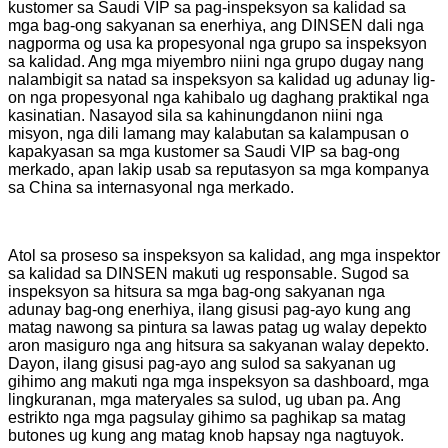
kustomer sa Saudi VIP sa pag-inspeksyon sa kalidad sa
mga bag-ong sakyanan sa enerhiya, ang DINSEN dali nga
nagporma og usa ka propesyonal nga grupo sa inspeksyon
sa kalidad. Ang mga miyembro niini nga grupo dugay nang
nalambigit sa natad sa inspeksyon sa kalidad ug adunay lig-
on nga propesyonal nga kahibalo ug daghang praktikal nga
kasinatian. Nasayod sila sa kahinungdanon niini nga
misyon, nga dili lamang may kalabutan sa kalampusan o
kapakyasan sa mga kustomer sa Saudi VIP sa bag-ong
merkado, apan lakip usab sa reputasyon sa mga kompanya
sa China sa internasyonal nga merkado.
Atol sa proseso sa inspeksyon sa kalidad, ang mga inspektor
sa kalidad sa DINSEN makuti ug responsable. Sugod sa
inspeksyon sa hitsura sa mga bag-ong sakyanan nga
adunay bag-ong enerhiya, ilang gisusi pag-ayo kung ang
matag nawong sa pintura sa lawas patag ug walay depekto
aron masiguro nga ang hitsura sa sakyanan walay depekto.
Dayon, ilang gisusi pag-ayo ang sulod sa sakyanan ug
gihimo ang makuti nga mga inspeksyon sa dashboard, mga
lingkuranan, mga materyales sa sulod, ug uban pa. Ang
estrikto nga mga pagsulay gihimo sa paghikap sa matag
butones ug kung ang matag knob hapsay nga nagtuyok.