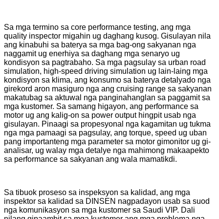
Sa mga termino sa core performance testing, ang mga
quality inspector migahin ug daghang kusog. Gisulayan nila
ang kinabuhi sa baterya sa mga bag-ong sakyanan nga
naggamit ug enerhiya sa daghang mga senaryo ug
kondisyon sa pagtrabaho. Sa mga pagsulay sa urban road
simulation, high-speed driving simulation ug lain-laing mga
kondisyon sa klima, ang konsumo sa baterya detalyado nga
girekord aron masiguro nga ang cruising range sa sakyanan
makatubag sa aktuwal nga panginahanglan sa paggamit sa
mga kustomer. Sa samang higayon, ang performance sa
motor ug ang kalig-on sa power output hingpit usab nga
gisulayan. Pinaagi sa propesyonal nga kagamitan ug tukma
nga mga pamaagi sa pagsulay, ang torque, speed ug uban
pang importanteng mga parameter sa motor gimonitor ug gi-
analisar, ug walay mga detalye nga mahimong makaapekto
sa performance sa sakyanan ang wala mamatikdi.
Sa tibuok proseso sa inspeksyon sa kalidad, ang mga
inspektor sa kalidad sa DINSEN nagpadayon usab sa suod
nga komunikasyon sa mga kustomer sa Saudi VIP. Dali
nilang gipaambit sa mga kustomer ang mga problema nga