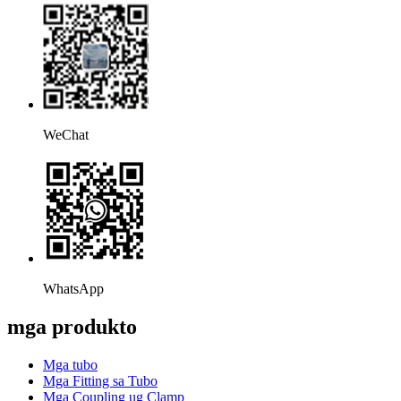
WeChat
WhatsApp
mga produkto
Mga tubo
Mga Fitting sa Tubo
Mga Coupling ug Clamp