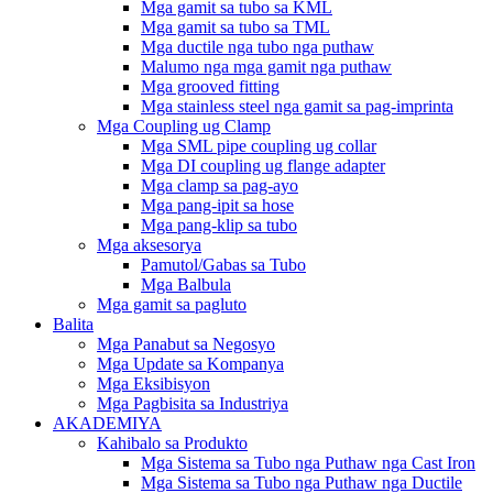
Mga gamit sa tubo sa KML
Mga gamit sa tubo sa TML
Mga ductile nga tubo nga puthaw
Malumo nga mga gamit nga puthaw
Mga grooved fitting
Mga stainless steel nga gamit sa pag-imprinta
Mga Coupling ug Clamp
Mga SML pipe coupling ug collar
Mga DI coupling ug flange adapter
Mga clamp sa pag-ayo
Mga pang-ipit sa hose
Mga pang-klip sa tubo
Mga aksesorya
Pamutol/Gabas sa Tubo
Mga Balbula
Mga gamit sa pagluto
Balita
Mga Panabut sa Negosyo
Mga Update sa Kompanya
Mga Eksibisyon
Mga Pagbisita sa Industriya
AKADEMIYA
Kahibalo sa Produkto
Mga Sistema sa Tubo nga Puthaw nga Cast Iron
Mga Sistema sa Tubo nga Puthaw nga Ductile