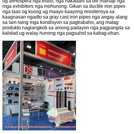
ug atmospera nga estilo, nga nakadani sa dili maihap nga
mga exhibitors nga mohunong. Gikan sa ductile iron pipes
nga taas og kusog ug maayo kaayong resistensya sa
kaagnasan ngadto sa gray cast iron pipes nga angay alang
sa lain-laing mga kondisyon sa pagtrabaho, ang matag
produkto naglangkob sa among padayon nga pagpangita sa
kalidad ug walay hunong nga pagsuhid sa kabag-ohan.