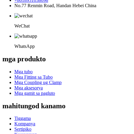
+8618931038098
No.77 Renmin Road, Handan Hebei China
WeChat
WhatsApp
mga produkto
Mga tubo
Mga Fitting sa Tubo
Mga Coupling ug Clamp
Mga aksesorya
Mga gamit sa pagluto
mahitungod kanamo
Tiggama
Kompanya
Sertipiko