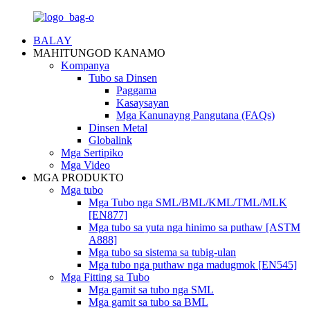
BALAY
MAHITUNGOD KANAMO
Kompanya
Tubo sa Dinsen
Paggama
Kasaysayan
Mga Kanunayng Pangutana (FAQs)
Dinsen Metal
Globalink
Mga Sertipiko
Mga Video
MGA PRODUKTO
Mga tubo
Mga Tubo nga SML/BML/KML/TML/MLK
[EN877]
Mga tubo sa yuta nga hinimo sa puthaw [ASTM
A888]
Mga tubo sa sistema sa tubig-ulan
Mga tubo nga puthaw nga madugmok [EN545]
Mga Fitting sa Tubo
Mga gamit sa tubo nga SML
Mga gamit sa tubo sa BML