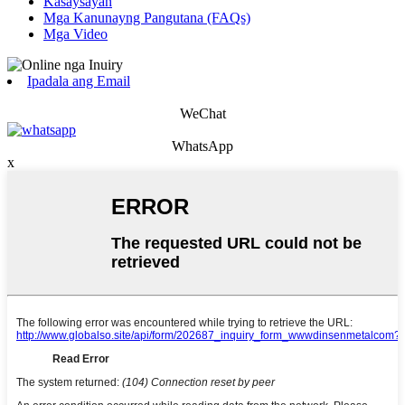
Kasaysayan
Mga Kanunayng Pangutana (FAQs)
Mga Video
Ipadala ang Email
WeChat
WhatsApp
x