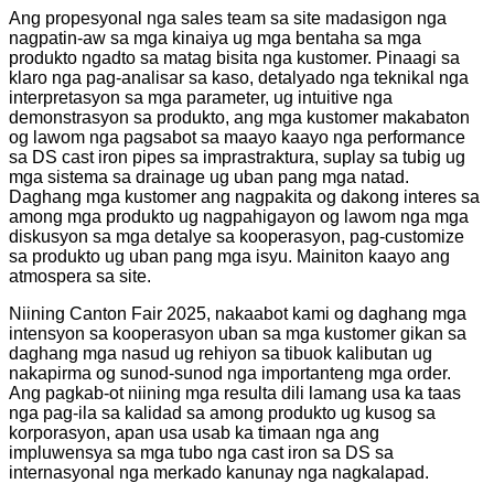
Ang propesyonal nga sales team sa site madasigon nga
nagpatin-aw sa mga kinaiya ug mga bentaha sa mga
produkto ngadto sa matag bisita nga kustomer. Pinaagi sa
klaro nga pag-analisar sa kaso, detalyado nga teknikal nga
interpretasyon sa mga parameter, ug intuitive nga
demonstrasyon sa produkto, ang mga kustomer makabaton
og lawom nga pagsabot sa maayo kaayo nga performance
sa DS cast iron pipes sa imprastraktura, suplay sa tubig ug
mga sistema sa drainage ug uban pang mga natad.
Daghang mga kustomer ang nagpakita og dakong interes sa
among mga produkto ug nagpahigayon og lawom nga mga
diskusyon sa mga detalye sa kooperasyon, pag-customize
sa produkto ug uban pang mga isyu. Mainiton kaayo ang
atmospera sa site.
Niining Canton Fair 2025, nakaabot kami og daghang mga
intensyon sa kooperasyon uban sa mga kustomer gikan sa
daghang mga nasud ug rehiyon sa tibuok kalibutan ug
nakapirma og sunod-sunod nga importanteng mga order.
Ang pagkab-ot niining mga resulta dili lamang usa ka taas
nga pag-ila sa kalidad sa among produkto ug kusog sa
korporasyon, apan usa usab ka timaan nga ang
impluwensya sa mga tubo nga cast iron sa DS sa
internasyonal nga merkado kanunay nga nagkalapad.