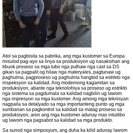
Atol sa pagbisita sa pabrika, ang mga kustomer sa Europa
misulod pag-ayo sa linya sa produksiyon ug nasaksihan ang
tibuok proseso sa mga tubo nga puthaw nga cast sa DS
gikan sa pagpalit og hilaw nga materyales, pagtunaw ug
paghulma, pagproseso ug paghulma hangtod sa estrikto nga
inspeksyon sa kalidad. Ang modernong kagamitan sa
produksiyon, abante nga teknolohiya sa proseso ug estrikto
nga sistema sa pagdumala sa kalidad nagbilin ug lawom
nga impresyon sa mga kustomer. Ang among mga teknisyan
nagpaila sa detalyado sa mga importanteng punto ug mga
sumbanan sa pagkontrol sa kalidad sa matag proseso sa
produksiyon, aron ang mga kustomer adunay mas intuitibo
ug lawom nga pagsabot sa kalidad sa mga produkto.
Sa sunod nga simposyum, ang duha ka kilid adunay lawom