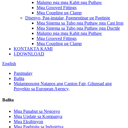
Malumo nga mga Kabit nga Puthaw
Mga Grooved Fittings
Mga Coupling ug Clamp
Disenyo, Pag-instalar, Pagmentinar ug Pagtipig
Mga Sistema sa Tubo nga Puthaw nga Cast Iron
Mga Sistema sa Tubo nga Puthaw nga Ductile
Malumo nga mga Kabit nga Puthaw
Mga Grooved Fittings
Mga Coupling ug Clamp
KONTAKTA KAMI
I-DOWNLOAD
English
Panimalay
Balita
Malampusong Natapos ang Canton Fair, Gilunsad ang
Proyekto sa European Agency,
Balita
Mga Panabut sa Negosyo
Mga Update sa Kompanya
Mga Eksibisyon
Mga Pagbisita sa Industriya