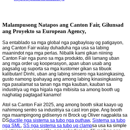
Malampusong Natapos ang Canton Fair, Gilunsad
ang Proyekto sa European Agency,
Sa entablado sa mga global nga pagbayloay og patigayon,
ang Canton Fair walay duhaduha nga usa sa labing
maanindot nga mga perlas. Nibalik kami gikan niining
Canton Fair nga puno sa mga produkto, dili lamang uban
ang mga order ug kooperasyon, apan uban usab ang
pagsalig ug suporta sa mga kustomer gikan sa tibuok
kalibutan! Dinhi, uban ang labing sinsero nga kasingkasing,
gusto namong ipahayag ang among labing kinasingkasing
nga pasalamat sa tanan nga mga kauban, kauban sa
industriya ug mga higala nga mibisita sa among booth ug
naghatag pagtagad kanamo!
Atol sa Canton Fair 2025, ang among booth sikat kaayo ug
nahimong sentro sa industriya sa cast iron pipe. Ang booth
nga maampingong gidisenyo ni Brock ug Oliver nagpakita sa
DS
ductile nga sistema sa tubo nga puthaw
,
Sistema sa tubo
nga SML
,
SS nga sistema sa tubo ug clamp
sa usa ka simple