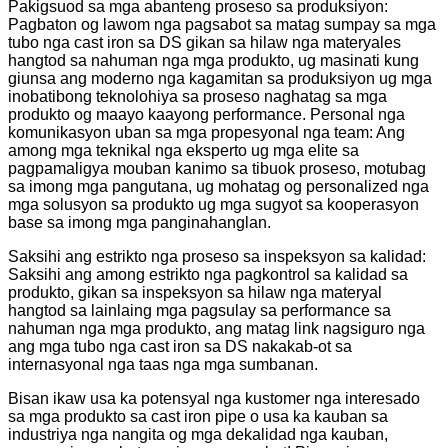
Pakigsuod sa mga abanteng proseso sa produksiyon:
Pagbaton og lawom nga pagsabot sa matag sumpay sa mga
tubo nga cast iron sa DS gikan sa hilaw nga materyales
hangtod sa nahuman nga mga produkto, ug masinati kung
giunsa ang moderno nga kagamitan sa produksiyon ug mga
inobatibong teknolohiya sa proseso naghatag sa mga
produkto og maayo kaayong performance. Personal nga
komunikasyon uban sa mga propesyonal nga team: Ang
among mga teknikal nga eksperto ug mga elite sa
pagpamaligya mouban kanimo sa tibuok proseso, motubag
sa imong mga pangutana, ug mohatag og personalized nga
mga solusyon sa produkto ug mga sugyot sa kooperasyon
base sa imong mga panginahanglan.
Saksihi ang estrikto nga proseso sa inspeksyon sa kalidad:
Saksihi ang among estrikto nga pagkontrol sa kalidad sa
produkto, gikan sa inspeksyon sa hilaw nga materyal
hangtod sa lainlaing mga pagsulay sa performance sa
nahuman nga mga produkto, ang matag link nagsiguro nga
ang mga tubo nga cast iron sa DS nakakab-ot sa
internasyonal nga taas nga mga sumbanan.
Bisan ikaw usa ka potensyal nga kustomer nga interesado
sa mga produkto sa cast iron pipe o usa ka kauban sa
industriya nga nangita og mga dekalidad nga kauban,