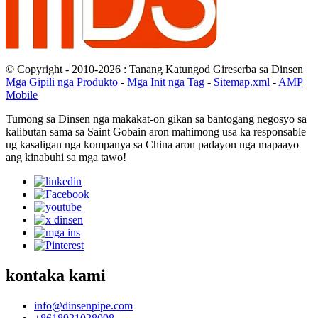
© Copyright - 2010-2026 : Tanang Katungod Gireserba sa Dinsen
Mga Gipili nga Produkto
-
Mga Init nga Tag
-
Sitemap.xml
-
AMP
Mobile
Tumong sa Dinsen nga makakat-on gikan sa bantogang negosyo sa
kalibutan sama sa Saint Gobain aron mahimong usa ka responsable
ug kasaligan nga kompanya sa China aron padayon nga mapaayo
ang kinabuhi sa mga tawo!
kontaka kami
info@dinsenpipe.com