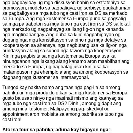
nga pagbayloay ug mga diskusyon bahin sa estratehiya sa
promosyon, modelo sa pagbaligya, ug serbisyo pagkahuman
sa pagbaligya sa mga tubo nga cast iron sa DS sa merkado
sa Europa. Ang mga kustomer sa Europa puno sa pagsalig
sa mga palaaboton sa mga tubo nga cast iron sa DS sa lokal
nga merkado ug nagpahayag sa ilang lig-on nga kahanda
nga magtinabangay. Ang duha ka kilid nagpahigayon og
dugang nga mga konsultasyon sa piho nga mga detalye sa
kooperasyon sa ahensya, nga nagbutang usa ka lig-on nga
pundasyon alang sa sunod nga lawom nga kooperasyon.
Kini nga pagbisita sa mga kustomer sa Europa usa ka
hinungdanon nga lakang alang kanamo aron maablihan ang
merkado sa Europa, ug naghatag usab kini usa ka
malampuson nga ehemplo alang sa among kooperasyon sa
daghang mga kustomer sa internasyonal.
Tungod kay nakita namo ang taas nga pag-ila sa among
pabrika ug mga produkto gikan sa mga kustomer sa Europa,
gusto ba usab ninyo nga masinati mismo ang kaanyag sa
mga tubo nga cast iron sa DS? Dinhi, among gidapit ang
among mga kustomer: Malipayong pag-iskedyul og
appointment aron mobisita sa among pabrika sa tubo nga
cast iron!
Atol sa tour sa pabrika, aduna kay higayon nga: