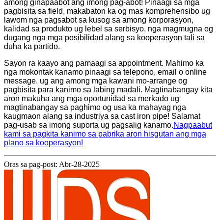
among ginapaabot ang imong pag-abot! Pinaagi sa mga
pagbisita sa field, makabaton ka og mas komprehensibo ug
lawom nga pagsabot sa kusog sa among korporasyon,
kalidad sa produkto ug lebel sa serbisyo, nga magmugna og
dugang nga mga posibilidad alang sa kooperasyon tali sa
duha ka partido.
Sayon ra kaayo ang pamaagi sa appointment. Mahimo ka
nga mokontak kanamo pinaagi sa telepono, email o online
message, ug ang among mga kawani mo-arrange og
pagbisita para kanimo sa labing madali. Magtinabangay kita
aron makuha ang mga oportunidad sa merkado ug
magtinabangay sa paghimo og usa ka mahayag nga
kaugmaon alang sa industriya sa cast iron pipe! Salamat
pag-usab sa imong suporta ug pagsalig kanamo.
Nagpaabut
kami sa pagkita kanimo sa pabrika aron hisgutan ang mga
plano sa kooperasyon!
Oras sa pag-post: Abr-28-2025