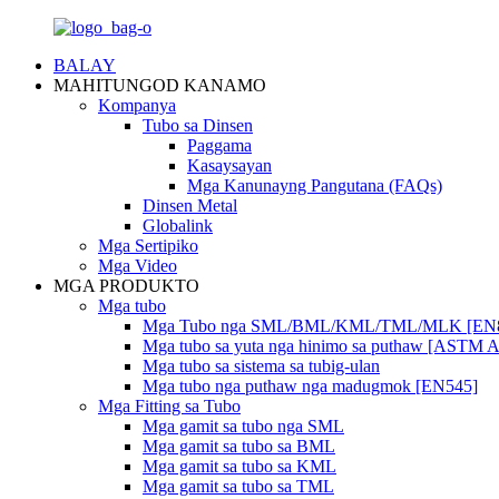
BALAY
MAHITUNGOD KANAMO
Kompanya
Tubo sa Dinsen
Paggama
Kasaysayan
Mga Kanunayng Pangutana (FAQs)
Dinsen Metal
Globalink
Mga Sertipiko
Mga Video
MGA PRODUKTO
Mga tubo
Mga Tubo nga SML/BML/KML/TML/MLK [EN
Mga tubo sa yuta nga hinimo sa puthaw [ASTM 
Mga tubo sa sistema sa tubig-ulan
Mga tubo nga puthaw nga madugmok [EN545]
Mga Fitting sa Tubo
Mga gamit sa tubo nga SML
Mga gamit sa tubo sa BML
Mga gamit sa tubo sa KML
Mga gamit sa tubo sa TML