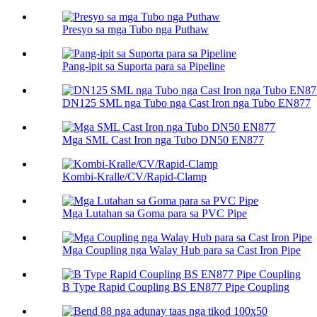
Presyo sa mga Tubo nga Puthaw
Pang-ipit sa Suporta para sa Pipeline
DN125 SML nga Tubo nga Cast Iron nga Tubo EN877
Mga SML Cast Iron nga Tubo DN50 EN877
Kombi-Kralle/CV/Rapid-Clamp
Mga Lutahan sa Goma para sa PVC Pipe
Mga Coupling nga Walay Hub para sa Cast Iron Pipe
B Type Rapid Coupling BS EN877 Pipe Coupling