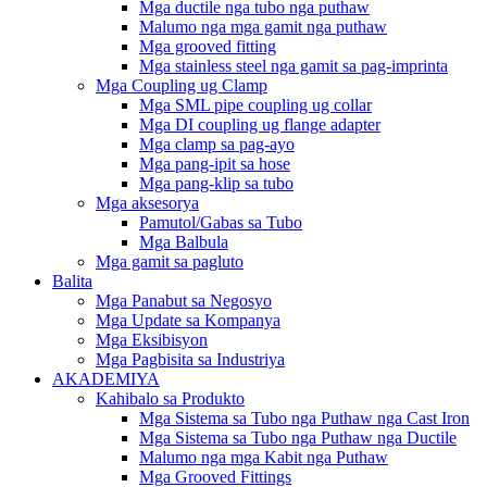
Mga ductile nga tubo nga puthaw
Malumo nga mga gamit nga puthaw
Mga grooved fitting
Mga stainless steel nga gamit sa pag-imprinta
Mga Coupling ug Clamp
Mga SML pipe coupling ug collar
Mga DI coupling ug flange adapter
Mga clamp sa pag-ayo
Mga pang-ipit sa hose
Mga pang-klip sa tubo
Mga aksesorya
Pamutol/Gabas sa Tubo
Mga Balbula
Mga gamit sa pagluto
Balita
Mga Panabut sa Negosyo
Mga Update sa Kompanya
Mga Eksibisyon
Mga Pagbisita sa Industriya
AKADEMIYA
Kahibalo sa Produkto
Mga Sistema sa Tubo nga Puthaw nga Cast Iron
Mga Sistema sa Tubo nga Puthaw nga Ductile
Malumo nga mga Kabit nga Puthaw
Mga Grooved Fittings