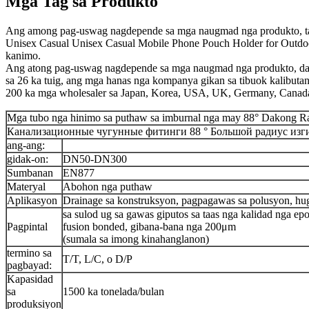
Mga Tag sa Produkto
Ang among pag-uswag nagdepende sa mga naugmad nga produkto, talag
Unisex Casual Unisex Casual Mobile Phone Pouch Holder for Outdoo
kanimo.
Ang atong pag-uswag nagdepende sa mga naugmad nga produkto, dagko
sa 26 ka tuig, ang mga hanas nga kompanya gikan sa tibuok kalibut
200 ka mga wholesaler sa Japan, Korea, USA, UK, Germany, Canada, F
Mga tubo nga hinimo sa puthaw sa imburnal nga may 88° Dakong Ra
Канализационные чугунные фитинги 88 ° Большой радиус изг
ang-ang:
gidak-on:
DN50-DN300
Sumbanan
EN877
Materyal
Abohon nga puthaw
Aplikasyon
Drainage sa konstruksyon, pagpagawas sa polusyon, hug
sa sulod ug sa gawas giputos sa taas nga kalidad nga ep
Pagpintal
fusion bonded, gibana-bana nga 200μm
(sumala sa imong kinahanglanon)
termino sa
T/T, L/C, o D/P
pagbayad:
Kapasidad
sa
1500 ka tonelada/bulan
produksiyon