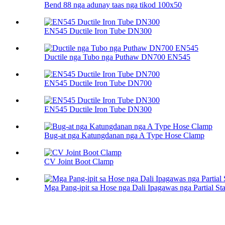
Bend 88 nga adunay taas nga tikod 100х50
EN545 Ductile Iron Tube DN300
Ductile nga Tubo nga Puthaw DN700 EN545
EN545 Ductile Iron Tube DN700
EN545 Ductile Iron Tube DN300
Bug-at nga Katungdanan nga A Type Hose Clamp
CV Joint Boot Clamp
Mga Pang-ipit sa Hose nga Dali Ipagawas nga Partial Sta