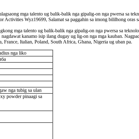
saong mga talento ug balik-balik nga gipalig-on nga pwersa sa tekn
r Activities Wyz19699, Salamat sa paggahin sa imong bililhong oras
ng mga talento ug balik-balik nga gipalig-on nga pwersa sa teknolo
an nagdawat kanamo isip ilang dugay ug lig-on nga mga kauban. Nagpa
rance, Italian, Poland, South Africa, Ghana, Nigeria ug uban pa.
dius nga liko
иба
aw nga tubig sa ulan
oxy powder pinaagi sa