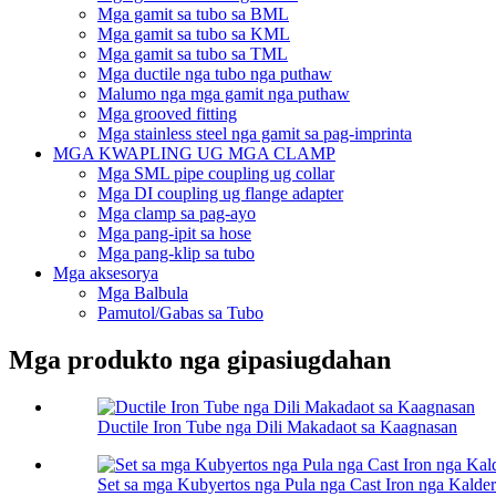
Mga gamit sa tubo sa BML
Mga gamit sa tubo sa KML
Mga gamit sa tubo sa TML
Mga ductile nga tubo nga puthaw
Malumo nga mga gamit nga puthaw
Mga grooved fitting
Mga stainless steel nga gamit sa pag-imprinta
MGA KWAPLING UG MGA CLAMP
Mga SML pipe coupling ug collar
Mga DI coupling ug flange adapter
Mga clamp sa pag-ayo
Mga pang-ipit sa hose
Mga pang-klip sa tubo
Mga aksesorya
Mga Balbula
Pamutol/Gabas sa Tubo
Mga produkto nga gipasiugdahan
Ductile Iron Tube nga Dili Makadaot sa Kaagnasan
Set sa mga Kubyertos nga Pula nga Cast Iron nga Kalde