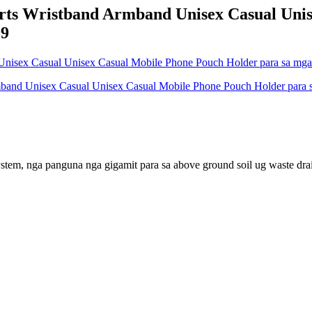
rts Wristband Armband Unisex Casual Uni
99
ystem, nga panguna nga gigamit para sa above ground soil ug waste drai