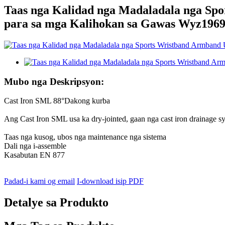
Taas nga Kalidad nga Madaladala nga Spo
para sa mga Kalihokan sa Gawas Wyz196
Mubo nga Deskripsyon:
Cast Iron SML 88°Dakong kurba
Ang Cast Iron SML usa ka dry-jointed, gaan nga cast iron drainage s
Taas nga kusog, ubos nga maintenance nga sistema
Dali nga i-assemble
Kasabutan EN 877
Padad-i kami og email
I-download isip PDF
Detalye sa Produkto