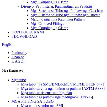
Mga Coupling ug Clamp
Disenyo, Pag-instalar, Pagmentinar ug Pagtipig
Mga Sistema sa Tubo nga Puthaw nga Cast Iron
Mga Sistema sa Tubo nga Puthaw nga Ductile
Malumo nga mga Kabit nga Puthaw
Mga Grooved Fittings
Mga Coupling ug Clamp
KONTAKTA KAMI
I-DOWNLOAD
English
Panimalay
Uban pa
ITAGO
Mga Kategorya
Mga tubo
Mga tubo nga SML/BML/KML/TML/MLK [EN 877]
Mga tubo sa yuta nga hinimo sa puthaw [ASTM A888]
Mga tubo sa sistema sa tubig-ulan
Mga tubo nga puthaw nga madugmok [EN545]
MGA FITTING SA TUBO
Mga gamit sa tubo nga SML